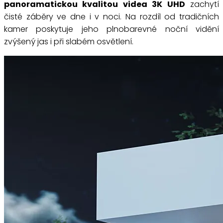
panoramatickou kvalitou videa 3K UHD
zachytí
čisté záběry ve dne i v noci. Na rozdíl od tradičních
kamer poskytuje jeho plnobarevné noční vidění
zvýšený jas i při slabém osvětlení.