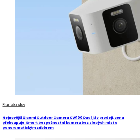
Planeta slev
Nejnovější Xiaomi Outdoor Camera CW100 Dual již v prodeji, cena
překvapuje: Smart bezpečnostní kamera bez slepých míst s
panoramatickým záběrem