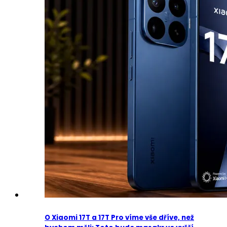
O Xiaomi 17T a 17T Pro víme vše dříve, než