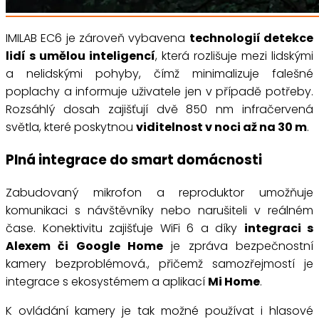
IMILAB EC6 je zároveň vybavena
technologií detekce
lidí s umělou inteligencí
, která rozlišuje mezi lidskými
a nelidskými pohyby, čímž minimalizuje falešné
poplachy a informuje uživatele jen v případě potřeby.
Rozsáhlý dosah zajišťují dvě 850 nm infračervená
světla, které poskytnou
viditelnost v noci až na 30 m
.
Plná integrace do smart domácnosti
Zabudovaný mikrofon a reproduktor umožňuje
komunikaci s návštěvníky nebo narušiteli v reálném
čase. Konektivitu zajišťuje WiFi 6 a díky
integraci s
Alexem či Google Home
je zpráva bezpečnostní
kamery bezproblémová., přičemž samozřejmostí je
integrace s ekosystémem a aplikací
Mi Home
.
K ovládání kamery je tak možné používat i hlasové