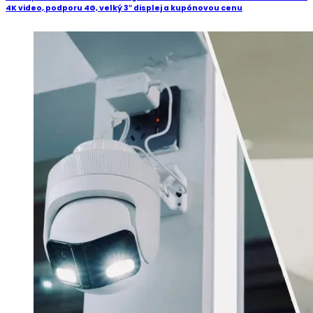
4K video, podporu 4G, velký 3″ displej a kupónovou cenu