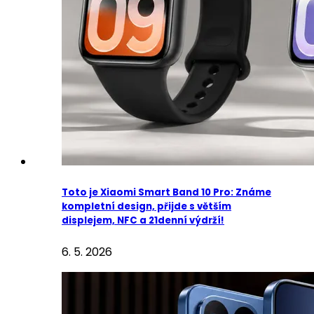
Toto je Xiaomi Smart Band 10 Pro: Známe
kompletní design, přijde s větším
displejem, NFC a 21denní výdrží!
6. 5. 2026