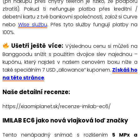
(při nákupu přes chytrý telefon je riziko, že podporu
ztratíš). Pokud ti nefunguje platba přes kreditní /
debetní kartu z tvé bankovní společnosti, založ si Curve
nebo
Wise službu
. Přes tyto služby fungují platby na
100%.
Ušetři ještě více:
Výslednou cenu si můžeš na
Banggoodu snížit s použitím dvojice slev najednou –
kupónu, který najdeš v našem cenovém boxu níže a
také speciálním 7 USD „allowance“ kuponem.
Získáš ho
na této stránce
.
Naše detailní recenze:
https://xiaomiplanet.sk/recenze-imilab-ec6/
IMILAB EC6 jako nová vlajková loď značky
Tento nenápadný snímač s rozlišením
5 MPx a