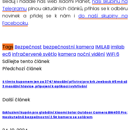
sleduj i nadále náš web Xiaomi Planet,
naši skupinu na
Telegramu
plnou aktuálních článků, přihlas se k odběru
novinek a přidej se k nám i
do naší skupiny na
Facebooku
.
Tags
Bezpečnost
bezpečnostní kamera
IMILAB
imilab
ec6
infračervené světlo
kamera
noční vidění
WiFi 6
Sdílejte tento článek
Předchozí článek
S tímto kuponem jen za 37 €! Masážní přístroj pro krk Jeeback G5 má až
3 masážní hlavice, připojení k aplikaci i vyhřívání
Další článek
Exkluzivní kupón pro globální Xiaomi Solar Outdoor Camera BW400 Pro:
Neskutečná bezpečnostní 2.5K kamera se solárem