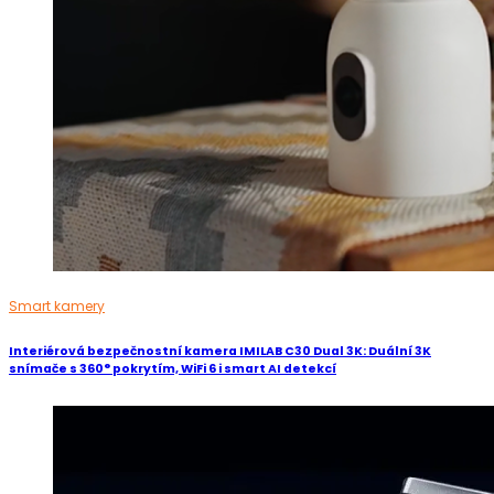
Smart kamery
Interiérová bezpečnostní kamera IMILAB C30 Dual 3K: Duální 3K
snímače s 360° pokrytím, WiFi 6 i smart AI detekcí