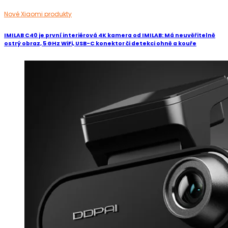
Nové Xiaomi produkty
IMILAB C40 je první interiérová 4K kamera od IMILAB: Má neuvěřitelně
ostrý obraz, 5 GHz WiFi, USB-C konektor či detekci ohně a kouře