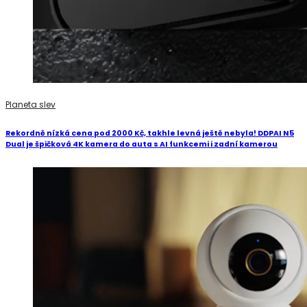
Planeta slev
Rekordně nízká cena pod 2000 Kč, takhle levná ještě nebyla! DDPAI N5
Dual je špičková 4K kamera do auta s AI funkcemi i zadní kamerou