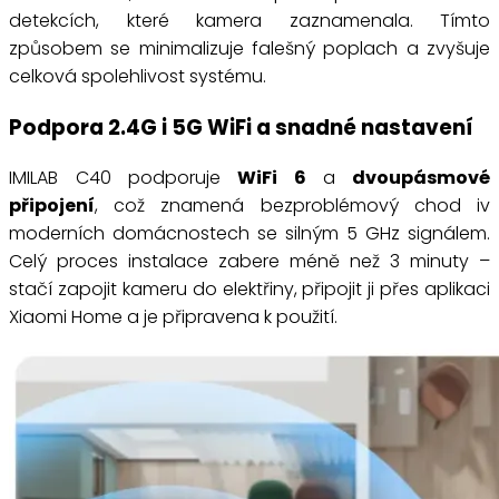
detekcích, které kamera zaznamenala. Tímto
způsobem se minimalizuje falešný poplach a zvyšuje
celková spolehlivost systému.
Podpora 2.4G i 5G WiFi a snadné nastavení
IMILAB C40 podporuje
WiFi 6
a
dvoupásmové
připojení
, což znamená bezproblémový chod iv
moderních domácnostech se silným 5 GHz signálem.
Celý proces instalace zabere méně než 3 minuty –
stačí zapojit kameru do elektřiny, připojit ji přes aplikaci
Xiaomi Home a je připravena k použití.