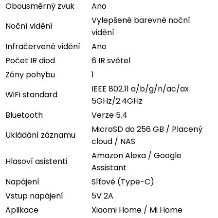
Obousměrný zvuk
Ano
Vylepšené barevné noční
Noční vidění
vidění
Infračervené vidění
Ano
Počet IR diod
6 IR světel
Zóny pohybu
1
IEEE 802.11 a/b/g/n/ac/ax
WiFi standard
5GHz/2.4GHz
Bluetooth
Verze 5.4
MicroSD do 256 GB / Placený
Ukládání záznamu
cloud / NAS
Amazon Alexa / Google
Hlasoví asistenti
Assistant
Napájení
Síťové (Type-C)
Vstup napájení
5V 2A
Aplikace
Xiaomi Home / Mi Home