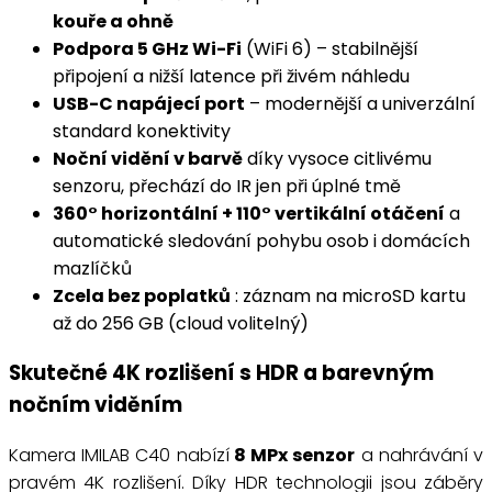
kouře a ohně
Podpora 5 GHz Wi-Fi
(WiFi 6) – stabilnější
připojení a nižší latence při živém náhledu
USB-C napájecí port
– modernější a univerzální
standard konektivity
Noční vidění v barvě
díky vysoce citlivému
senzoru, přechází do IR jen při úplné tmě
360° horizontální + 110° vertikální otáčení
a
automatické sledování pohybu osob i domácích
mazlíčků
Zcela bez poplatků
: záznam na microSD kartu
až do 256 GB (cloud volitelný)
Skutečné 4K rozlišení s HDR a barevným
nočním viděním
Kamera IMILAB C40 nabízí
8 MPx senzor
a nahrávání v
pravém 4K rozlišení. Díky HDR technologii jsou záběry