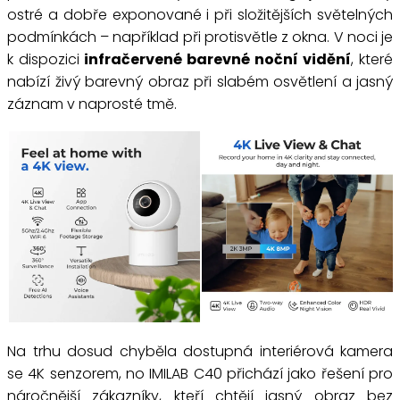
ostré a dobře exponované i při složitějších světelných
podmínkách – například při protisvětle z okna. V noci je
k dispozici
infračervené barevné noční vidění
, které
nabízí živý barevný obraz při slabém osvětlení a jasný
záznam v naprosté tmě.
Na trhu dosud chyběla dostupná interiérová kamera
se 4K senzorem, no IMILAB C40 přichází jako řešení pro
náročnější zákazníky, kteří chtějí jasný obraz bez