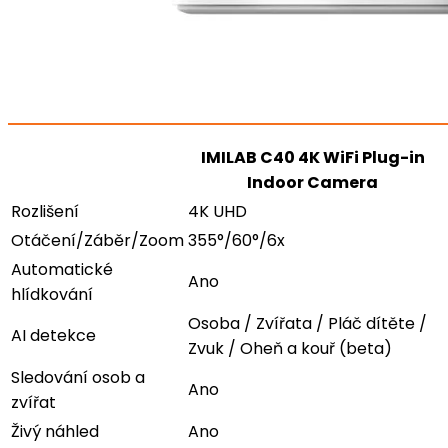
IMILAB C40 4K WiFi Plug-in
Indoor Camera
Rozlišení
4K UHD
Otáčení/Záběr/Zoom
355°/60°/6x
Automatické
Ano
hlídkování
Osoba / Zvířata / Pláč dítěte /
AI detekce
Zvuk / Oheň a kouř (beta)
Sledování osob a
Ano
zvířat
Živý náhled
Ano