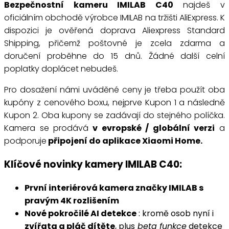
Bezpečnostní kameru IMILAB C40
najdeš v
oficiálním obchodě výrobce IMILAB na tržišti AliExpress. K
dispozici je ověřená doprava Aliexpress Standard
Shipping, přičemž poštovné je zcela zdarma a
doručení proběhne do 15 dnů. Žádné další celní
poplatky doplácet nebudeš.
Pro dosažení námi uváděné ceny je třeba použít oba
kupóny z cenového boxu, nejprve Kupon 1 a následně
Kupon 2. Oba kupony se zadávají do stejného políčka.
Kamera se prodává
v evropské / globální verzi
a
podporuje
připojení do aplikace Xiaomi Home.
Klíčové novinky kamery IMILAB C40:
První interiérová kamera značky IMILAB s
pravým 4K rozlišením
Nové pokročilé AI detekce
: kromě osob nyní i
zvířata a pláč dítěte
, plus
beta funkce
detekce