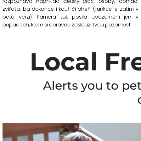
rozpoznává například dětský pláč, osoby, domácí
zvířata, ba dokonce i kouř či oheň (funkce je zatím v
beta verzi). Kamera tak posílá upozornění jen v
případech, které si opravdu zaslouží tvou pozornost.