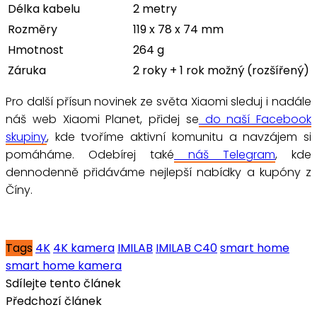
Délka kabelu
2 metry
Rozměry
119 x 78 x 74 mm
Hmotnost
264 g
Záruka
2 roky + 1 rok možný (rozšířený)
Pro další přísun novinek ze světa Xiaomi sleduj i nadále
náš web Xiaomi Planet, přidej se
do naší Facebook
skupiny
, kde tvoříme aktivní komunitu a navzájem si
pomáháme. Odebírej také
náš Telegram
, kde
dennodenně přidáváme nejlepší nabídky a kupóny z
Číny.
Tags
4K
4K kamera
IMILAB
IMILAB C40
smart home
smart home kamera
Sdílejte tento článek
Předchozí článek