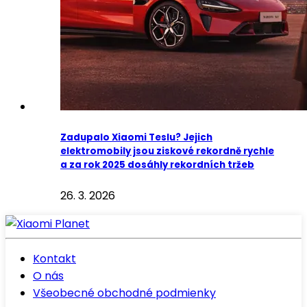
Zadupalo Xiaomi Teslu? Jejich
elektromobily jsou ziskové rekordně rychle
a za rok 2025 dosáhly rekordních tržeb
26. 3. 2026
Kontakt
O nás
Všeobecné obchodné podmienky