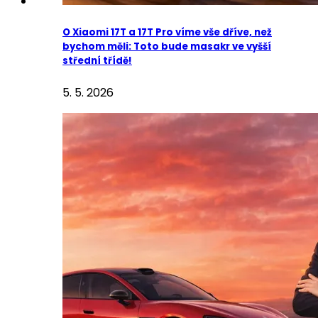
O Xiaomi 17T a 17T Pro víme vše dříve, než
bychom měli: Toto bude masakr ve vyšší
střední třídě!
5. 5. 2026