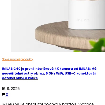
Nové Xiaomi produkty
IMILAB C40 je první interiérová 4K kamera od IMILAB: Má
neuvěřitelně ostrý obraz, 5 GHz WiFi, USB-C konektor či
detekci ohně a kouře
16. 9. 2025
0
IMILAB C40 je absolutní novinka v portfoliu výrobce