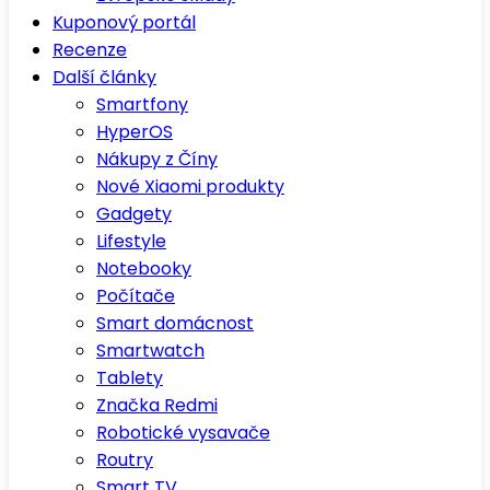
Kuponový portál
Recenze
Další články
Smartfony
HyperOS
Nákupy z Číny
Nové Xiaomi produkty
Gadgety
Lifestyle
Notebooky
Počítače
Smart domácnost
Smartwatch
Tablety
Značka Redmi
Robotické vysavače
Routry
Smart TV