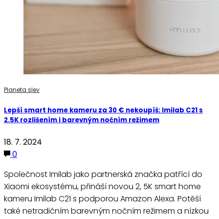
Planeta slev
Lepší smart home kameru za 30 € nekoupíš: Imilab C21 s
2.5K rozlišením i barevným nočním režimem
18. 7. 2024
0
Společnost Imilab jako partnerská značka patřící do
Xiaomi ekosystému, přináší novou 2, 5K smart home
kameru Imilab C21 s podporou Amazon Alexa. Potěší
také netradičním barevným nočním režimem a nízkou