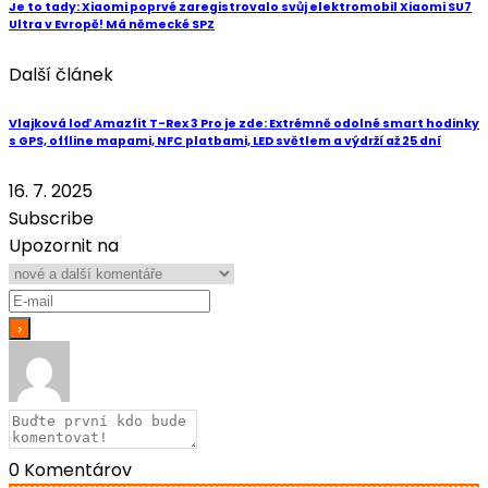
Je to tady: Xiaomi poprvé zaregistrovalo svůj elektromobil Xiaomi SU7
Ultra v Evropě! Má německé SPZ
Další článek
Vlajková loď Amazfit T-Rex 3 Pro je zde: Extrémně odolné smart hodinky
s GPS, offline mapami, NFC platbami, LED světlem a výdrží až 25 dní
16. 7. 2025
Subscribe
Upozornit na
0
Komentárov