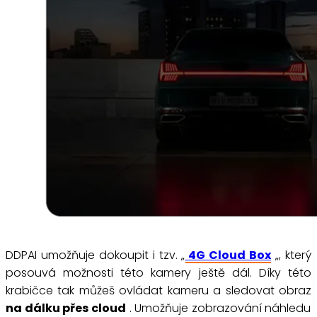
DDPAI umožňuje dokoupit i tzv. „
4G Cloud Box
„, který
posouvá možnosti této kamery ještě dál. Díky této
krabičce tak můžeš ovládat kameru a sledovat obraz
na dálku přes cloud
. Umožňuje zobrazování náhledu