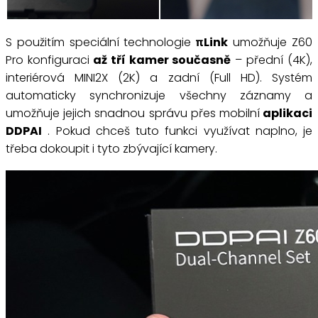
S použitím speciální technologie
πLink
umožňuje Z60
Pro konfiguraci
až tří kamer současně
– přední (4K),
interiérová MINI2X (2K) a zadní (Full HD). Systém
automaticky synchronizuje všechny záznamy a
umožňuje jejich snadnou správu přes mobilní
aplikaci
DDPAI
. Pokud chceš tuto funkci využívat naplno, je
třeba dokoupit i tyto zbývající kamery.