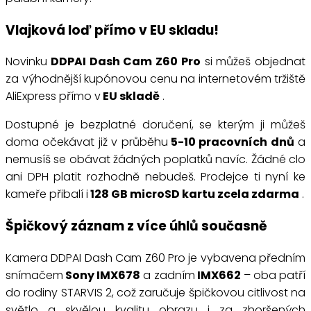
Vlajková loď přímo v EU skladu!
Novinku
DDPAI Dash Cam Z60 Pro
si můžeš objednat
za výhodnější kupónovou cenu na internetovém tržiště
AliExpress přímo v
EU skladě
.
Dostupné je bezplatné doručení, se kterým ji můžeš
doma očekávat již v průběhu
5-10
pracovních dnů
a
nemusíš se obávat žádných poplatků navíc. Žádné clo
ani DPH platit rozhodně nebudeš. Prodejce ti nyní ke
kameře přibalí i
128 GB microSD kartu zcela zdarma
.
Špičkový záznam z více úhlů současně
Kamera DDPAI Dash Cam Z60 Pro je vybavena předním
snímačem
Sony IMX678
a zadním
IMX662
– oba patří
do rodiny STARVIS 2, což zaručuje špičkovou citlivost na
světlo a skvělou kvalitu obrazu i za zhoršených