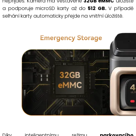
nepřijdeš. Kamera má vestavěné
32GB eMMC
úložiště
a podporuje microSD karty až do
512 GB.
V případě
selhání karty automaticky přejde na vnitřní úložiště.
Díky inteligentnímu režimu
parkovacího