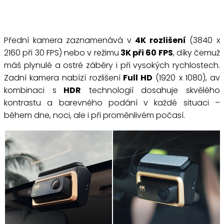
Přední kamera zaznamenává v
4K rozlišení
(3840 x
2160 při 30 FPS) nebo v režimu
3K při 60 FPS
, díky čemuž
máš plynulé a ostré záběry i při vysokých rychlostech.
Zadní kamera nabízí rozlišení
Full HD
(1920 x 1080), av
kombinaci s
HDR
technologií dosahuje skvělého
kontrastu a barevného podání v každé situaci –
během dne, noci, ale i při proměnlivém počasí.