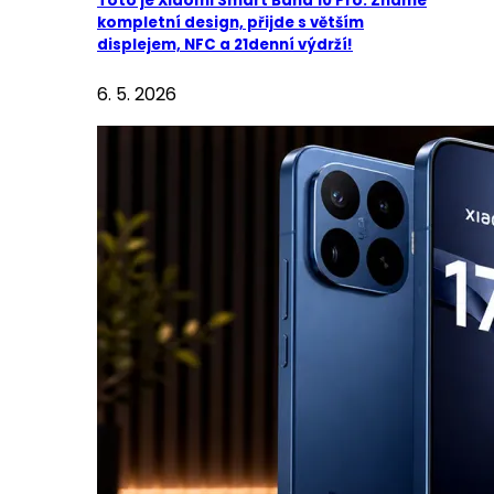
Toto je Xiaomi Smart Band 10 Pro: Známe
kompletní design, přijde s větším
displejem, NFC a 21denní výdrží!
6. 5. 2026