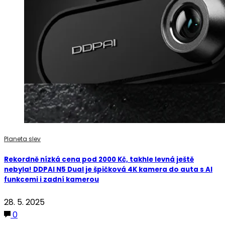
Planeta slev
Rekordně nízká cena pod 2000 Kč, takhle levná ještě
nebyla! DDPAI N5 Dual je špičková 4K kamera do auta s AI
funkcemi i zadní kamerou
28. 5. 2025
0