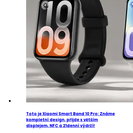
Toto je Xiaomi Smart Band 10 Pro: Známe
kompletní design, přijde s větším
displejem, NFC a 21denní výdrží!