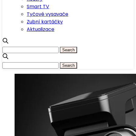
Smart TV
Tyčové vysavače
Zubní kartáčky
Aktualizace