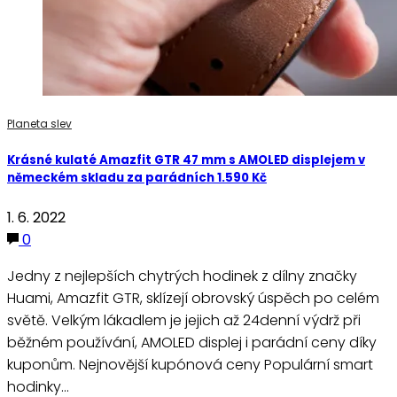
Planeta slev
Krásné kulaté Amazfit GTR 47 mm s AMOLED displejem v
německém skladu za parádních 1.590 Kč
1. 6. 2022
0
Jedny z nejlepších chytrých hodinek z dílny značky
Huami, Amazfit GTR, sklízejí obrovský úspěch po celém
světě. Velkým lákadlem je jejich až 24denní výdrž při
běžném používání, AMOLED displej i parádní ceny díky
kuponům. Nejnovější kupónová ceny Populární smart
hodinky…