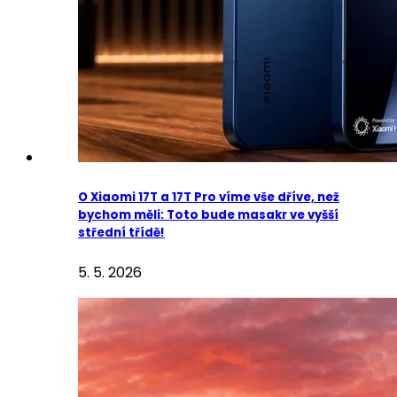
O Xiaomi 17T a 17T Pro víme vše dříve, než
bychom měli: Toto bude masakr ve vyšší
střední třídě!
5. 5. 2026