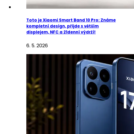
Toto je Xiaomi Smart Band 10 Pro: Známe
kompletní design, přijde s větším
displejem, NFC a 21denní výdrží!
6. 5. 2026