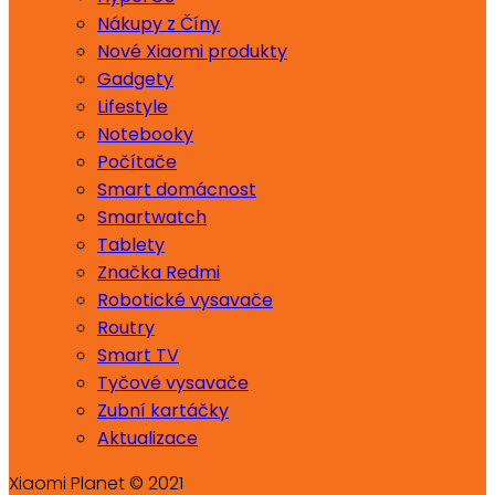
Nákupy z Číny
Nové Xiaomi produkty
Gadgety
Lifestyle
Notebooky
Počítače
Smart domácnost
Smartwatch
Tablety
Značka Redmi
Robotické vysavače
Routry
Smart TV
Tyčové vysavače
Zubní kartáčky
Aktualizace
Xiaomi Planet © 2021