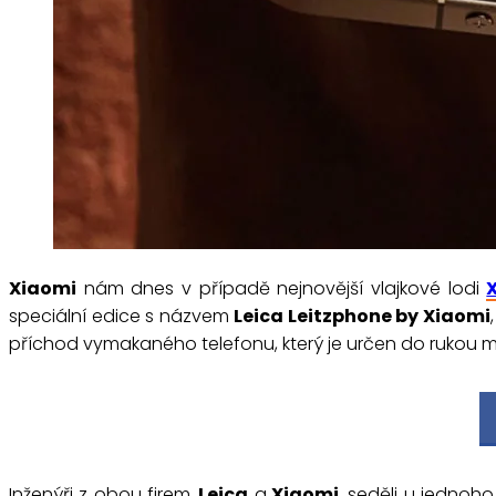
Xiaomi
nám dnes v případě nejnovější vlajkové lodi
speciální edice s názvem
Leica Leitzphone by Xiaomi
příchod vymakaného telefonu, který je určen do rukou m
Inženýři z obou firem,
Leica
a
Xiaomi
, seděli u jednoho