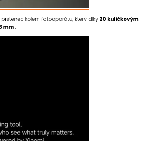
 prstenec kolem fotoaparátu, který díky
20 kuličkovým
03 mm
.