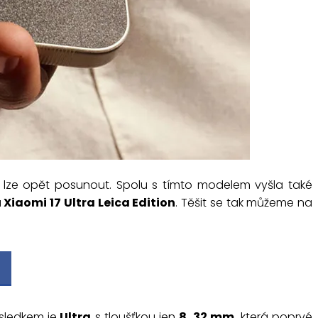
e lze opět posunout. Spolu s tímto modelem vyšla také
u
Xiaomi 17 Ultra Leica Edition
. Těšit se tak můžeme na
ýsledkem je
Ultra
s tloušťkou jen
8, 32 mm
, která poprvé