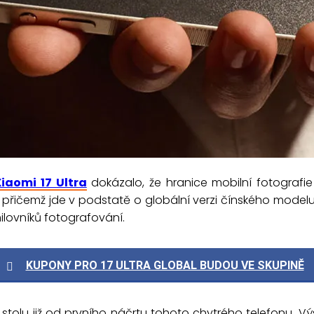
Xiaomi 17 Ultra
dokázalo, že hranice mobilní fotografi
, přičemž jde v podstatě o globální verzi čínského model
ilovníků fotografování.
KUPONY PRO 17 ULTRA GLOBAL BUDOU VE SKUPINĚ
 stolu již od prvního náčrtu tohoto chytrého telefonu. V