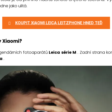
dne jako ulitá.
KOUPIT XIAOMI LEICA LEITZPHONE HNED TEĎ
by Xiaomi?
egendárních fotoaparátů
Leica série M
. Zadní strana k
ca
.