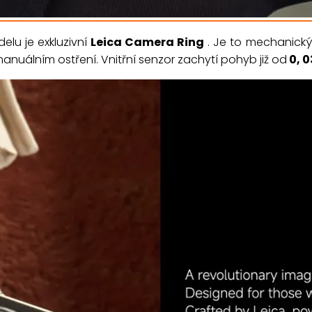
lu je exkluzivní
Leica Camera Ring
. Je to mechanický
manuálním ostření. Vnitřní senzor zachytí pohyb již od
0, 