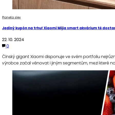
Planeta slev
Jediný kupón na trhu! Xiaomi Mijia smart akvárium tě dostan
22. 10. 2024
0
Čínský gigant Xiaomi disponuje ve svém portfoliu nejrůzn
výrobce začal věnovat i jiným segmentům, mezi které nov