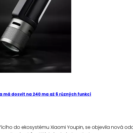
ka má dosvit na 240 ma až 6 různých funkcí
cího do ekosystému Xiaomi Youpin, se objevila nová odol