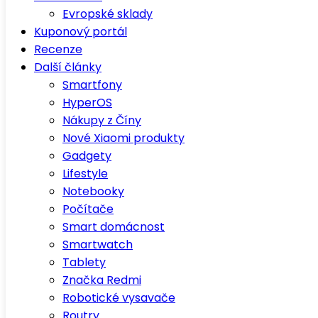
Evropské sklady
Kuponový portál
Recenze
Další články
Smartfony
HyperOS
Nákupy z Číny
Nové Xiaomi produkty
Gadgety
Lifestyle
Notebooky
Počítače
Smart domácnost
Smartwatch
Tablety
Značka Redmi
Robotické vysavače
Routry