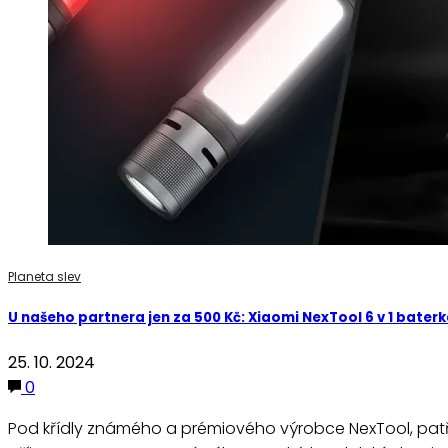
Planeta slev
U našeho partnera jen za 500 Kč: Xiaomi NexTool 6 v 1 bater
25. 10. 2024
0
Pod křídly známého a prémiového výrobce NexTool, patří