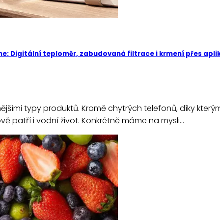
e: Digitální teploměr, zabudovaná filtrace i krmení přes apli
ějšími typy produktů. Kromě chytrých telefonů, díky kterým
ě patří i vodní život. Konkrétně máme na mysli…