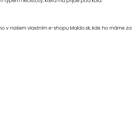
m typem nečistoty, která mu přijde pod kola.
ímo v našem vlastním e-shopu Maldo.sk, kde ho máme za