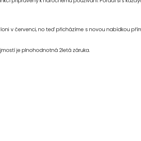
unkcí připravený k náročnému používání. Poradí si s každý
oni v červenci, no teď přicházíme s novou nabídkou př
ostí je plnohodnotná 2letá záruka.