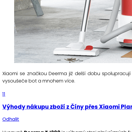
Xiaomi se značkou Deerma již delší dobu spolupracují
vysoušeče bot a mnohem více.
11
Výhody nákupu zboží z Číny přes Xiaomi Pla
Odhalit