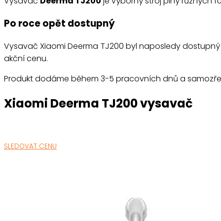
Vysavač
Deerma TJ200
je výborný stroj plný různých f
Po roce opět dostupný
Vysavač Xiaomi Deerma TJ200 byl naposledy dostupný l
akční cenu.
Produkt dodáme během 3-5 pracovních dnů a samozřejm
Xiaomi Deerma TJ200 vysavač
SLEDOVAT CENU