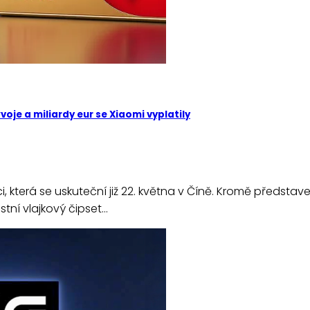
oje a miliardy eur se Xiaomi vyplatily
, která se uskuteční již 22. května v Číně. Kromě představe
tní vlajkový čipset…