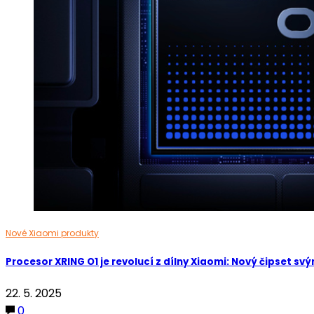
Nové Xiaomi produkty
Procesor XRING O1 je revolucí z dílny Xiaomi: Nový čipset s
22. 5. 2025
0