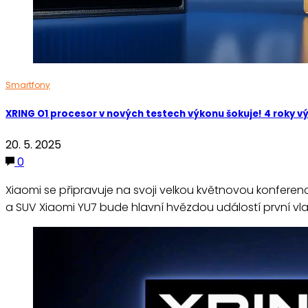
Smartfony
XRING O1 procesor v nových testech výkonu šokuje! 4 roky výv
20. 5. 2025
0
Xiaomi se připravuje na svoji velkou květnovou konferenci
a SUV Xiaomi YU7 bude hlavní hvězdou událostí první vlas