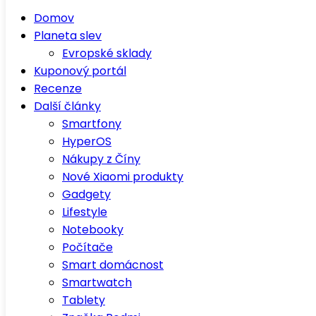
Domov
Planeta slev
Evropské sklady
Kuponový portál
Recenze
Další články
Smartfony
HyperOS
Nákupy z Číny
Nové Xiaomi produkty
Gadgety
Lifestyle
Notebooky
Počítače
Smart domácnost
Smartwatch
Tablety