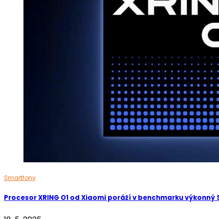
Smartfony
Procesor XRING O1 od Xiaomi poráží v benchmarku výkonný