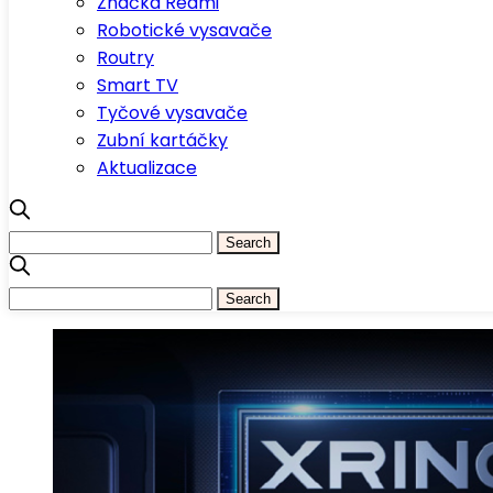
Značka Redmi
Robotické vysavače
Routry
Smart TV
Tyčové vysavače
Zubní kartáčky
Aktualizace