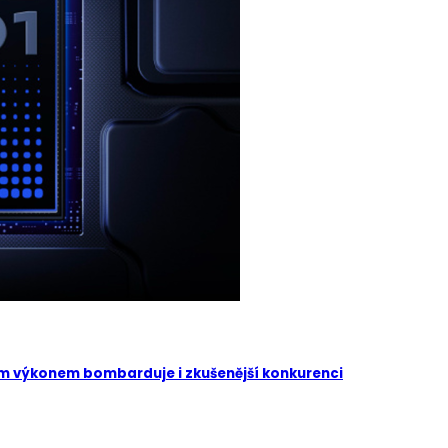
vým výkonem bombarduje i zkušenější konkurenci