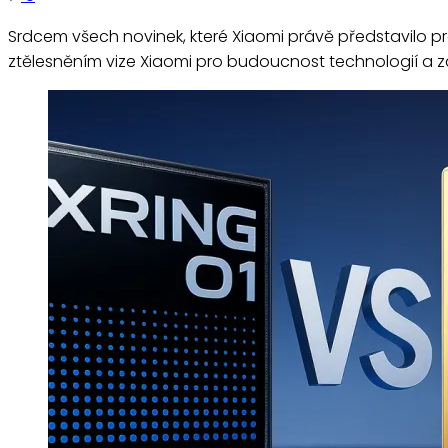
Srdcem všech novinek, které Xiaomi právě představilo pro 
ztělesněním vize Xiaomi pro budoucnost technologií a 