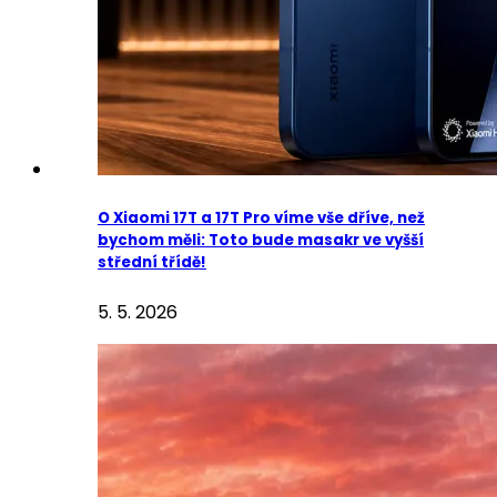
O Xiaomi 17T a 17T Pro víme vše dříve, než
bychom měli: Toto bude masakr ve vyšší
střední třídě!
5. 5. 2026