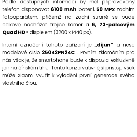
Podle dostupných informací by měl připravovaný
telefon disponovat
6100 mAh
baterií,
50 MPx
zadním
fotoaparátem, přičemž na zadní straně se bude
celkově nacházet trojice kamer a
6, 73-palcovým
Quad HD+
displejem (3200 x 1440 px).
Interní označení tohoto zařízení je
„dijun“
a nese
modelové číslo
25042PN24C
. Prvním zklamáním pro
nás však je, že smartphone bude k dispozici exkluzivně
jen na čínském trhu. Tento konzervativnější přístup však
může Xiaomi využít k vyladění první generace svého
vlastního čipu.