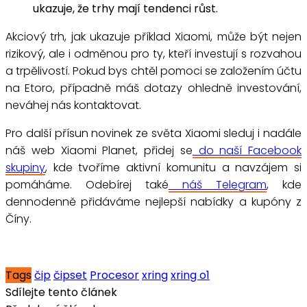
ukazuje, že trhy mají tendenci růst.
Akciový trh, jak ukazuje příklad Xiaomi, může být nejen
rizikový, ale i odměnou pro ty, kteří investují s rozvahou
a trpělivostí. Pokud bys chtěl pomoci se založením účtu
na Etoro, případně máš dotazy ohledně investování,
neváhej nás kontaktovat.
Pro další přísun novinek ze světa Xiaomi sleduj i nadále
náš web Xiaomi Planet, přidej se
do naší Facebook
skupiny
, kde tvoříme aktivní komunitu a navzájem si
pomáháme. Odebírej také
náš Telegram
, kde
dennodenně přidáváme nejlepší nabídky a kupóny z
Číny.
Tags
čip
čipset
Procesor
xring
xring o1
Sdílejte tento článek