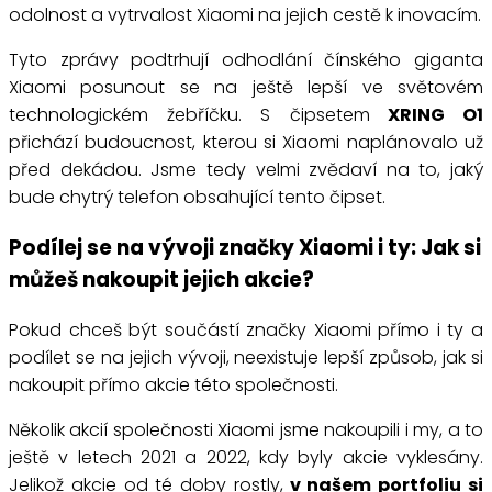
odolnost a vytrvalost Xiaomi na jejich cestě k inovacím.
Tyto zprávy podtrhují odhodlání čínského giganta
Xiaomi posunout se na ještě lepší ve světovém
technologickém žebříčku. S čipsetem
XRING O1
přichází budoucnost, kterou si Xiaomi naplánovalo už
před dekádou. Jsme tedy velmi zvědaví na to, jaký
bude chytrý telefon obsahující tento čipset.
Podílej se na vývoji značky Xiaomi i ty: Jak si
můžeš nakoupit jejich akcie?
Pokud chceš být součástí značky Xiaomi přímo i ty a
podílet se na jejich vývoji, neexistuje lepší způsob, jak si
nakoupit přímo akcie této společnosti.
Několik akcií společnosti Xiaomi jsme nakoupili i my, a to
ještě v letech 2021 a 2022, kdy byly akcie vyklesány.
Jelikož akcie od té doby rostly,
v našem portfoliu si