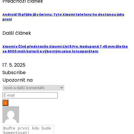
Předchozí článek
Android 16 přijde již v červnu: Tyto Xiaomi telefony ho dostanou jako
první
Další článek
Xiaomi v Číně představilo Xiaomi Civi 5 Pro: Nadupaná 7,45 mm žiletka
se 6000 mAh baterií a výborným Leica fotoaparátem
17. 5. 2025
Subscribe
Upozornit na