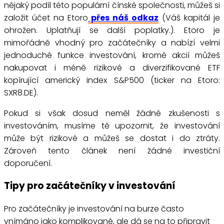
nějaký podíl této populární čínské společnosti, můžeš si
založit účet na Etoro
přes náš odkaz
(Váš kapitál je
ohrožen. Uplatňují se další poplatky.). Etoro je
mimořádně vhodný pro začátečníky a nabízí velmi
jednoduché funkce investování, kromě akcií můžeš
nakupovat i méně rizikové a diverzifikované ETF
kopírující americký index S&P500 (ticker na Etoro:
SXR8.DE).
Pokud si však dosud neměl žádné zkušenosti s
investováním, musíme tě upozornit, že investování
může být rizikové a můžeš se dostat i do ztráty.
Zároveň tento článek není žádné investiční
doporučení.
Tipy pro začátečníky v investování
Pro začátečníky je investování na burze často
vnímáno jako komplikované, ale dá se na to připravit