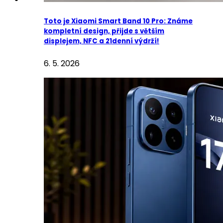
Toto je Xiaomi Smart Band 10 Pro: Známe
kompletní design, přijde s větším
displejem, NFC a 21denní výdrží!
6. 5. 2026