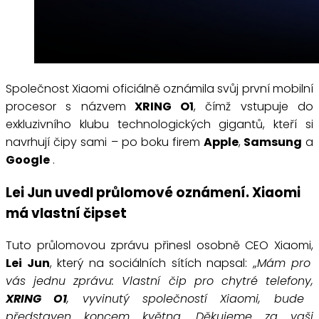
Společnost Xiaomi oficiálně oznámila svůj první mobilní
procesor s názvem
XRING O1
, čímž vstupuje do
exkluzivního klubu technologických gigantů, kteří si
navrhují čipy sami – po boku firem
Apple
,
Samsung
a
Google
.
Lei Jun uvedl průlomové oznámení. Xiaomi
má vlastní čipset
Tuto průlomovou zprávu přinesl osobně CEO Xiaomi,
Lei Jun
, který na sociálních sítích napsal:
„Mám pro
vás jednu zprávu: Vlastní čip pro chytré telefony,
XRING O1
, vyvinutý společností Xiaomi, bude
představen koncem května. Děkujeme za vaši