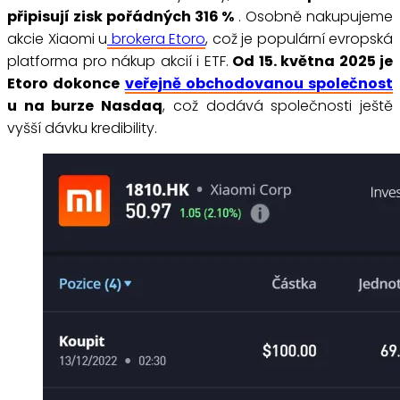
připisují zisk pořádných 316 %
. Osobně nakupujeme
akcie Xiaomi u
brokera Etoro
, což je populární evropská
platforma pro nákup akcií i ETF.
Od 15. května 2025 je
Etoro dokonce
veřejně obchodovanou společnost
u na burze Nasdaq
, což dodává společnosti ještě
vyšší dávku kredibility.