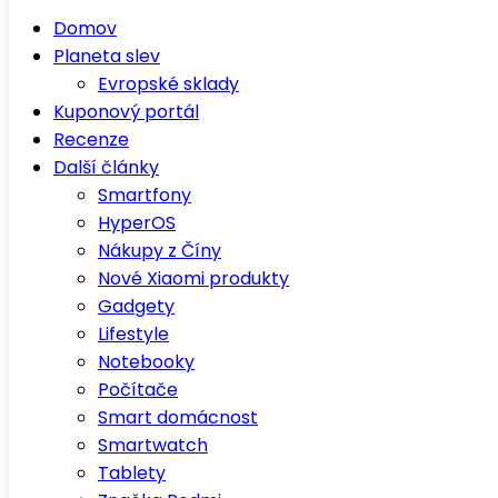
Domov
Planeta slev
Evropské sklady
Kuponový portál
Recenze
Další články
Smartfony
HyperOS
Nákupy z Číny
Nové Xiaomi produkty
Gadgety
Lifestyle
Notebooky
Počítače
Smart domácnost
Smartwatch
Tablety