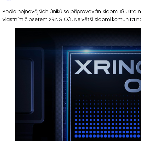
Podle nejnovějších úniků se připravován Xiaomi 18 Ultr
vlastním čipsetem XRING O3 . Největší Xiaomi komunita n