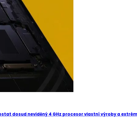
dostat dosud neviděný 4 GHz procesor vlastní výroby a extré