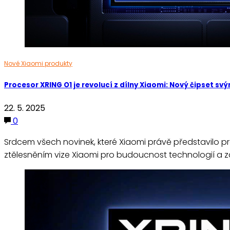
Nové Xiaomi produkty
Procesor XRING O1 je revolucí z dílny Xiaomi: Nový čipset s
22. 5. 2025
0
Srdcem všech novinek, které Xiaomi právě představilo pro 
ztělesněním vize Xiaomi pro budoucnost technologií a 