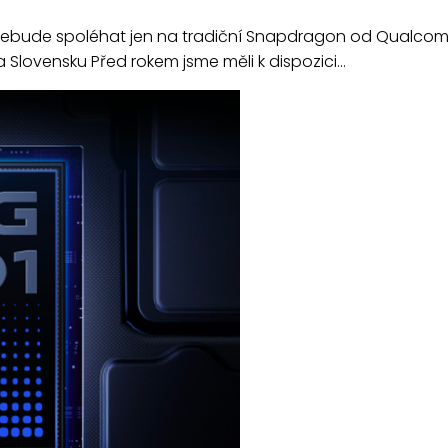
a nebude spoléhat jen na tradiční Snapdragon od Qualcom
a Slovensku Před rokem jsme měli k dispozici…