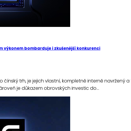
vým výkonem bombarduje i zkušenější konkurenci
čínský trh, je jejich vlastní, kompletně interně navržený 
zároveň je důkazem obrovských investic do…