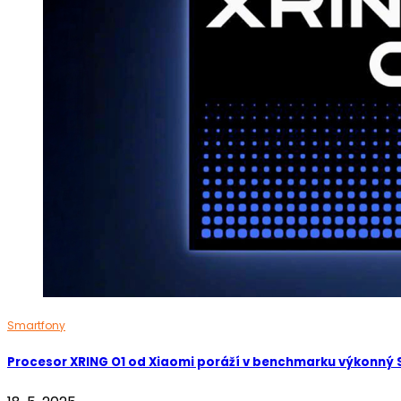
Smartfony
Procesor XRING O1 od Xiaomi poráží v benchmarku výkonný