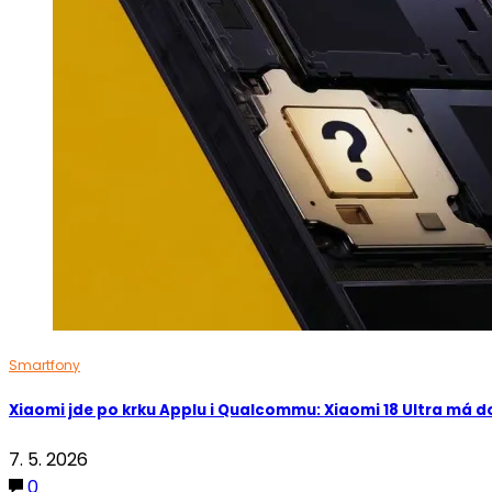
Smartfony
Xiaomi jde po krku Applu i Qualcommu: Xiaomi 18 Ultra má 
7. 5. 2026
0