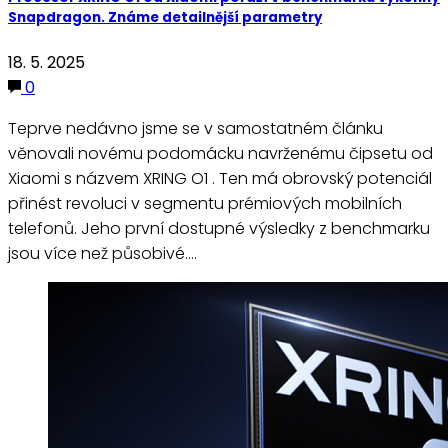
Snapdragon. Známe detailnější parametry
18. 5. 2025
0
Teprve nedávno jsme se v samostatném článku
věnovali novému podomácku navrženému čipsetu od
Xiaomi s názvem XRING O1 . Ten má obrovský potenciál
přinést revoluci v segmentu prémiových mobilních
telefonů. Jeho první dostupné výsledky z benchmarku
jsou více než působivé.…