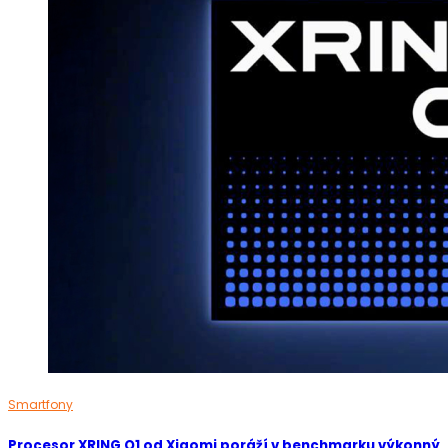
Smartfony
Procesor XRING O1 od Xiaomi poráží v benchmarku výkonný