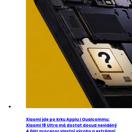
Xiaomi jde po krku Applu i Qualcommu:
Xiaomi 18 Ultra má dostat dosud neviděný
4 GHz procesor vlastní výroby a extrémní