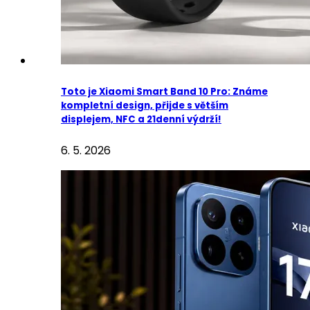
Toto je Xiaomi Smart Band 10 Pro: Známe
kompletní design, přijde s větším
displejem, NFC a 21denní výdrží!
6. 5. 2026