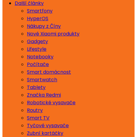
Další články
Smartfony
HyperOS
Nákupy z Číny
Nové Xiaomi produkty
Gadgety
Lifestyle
Notebooky
Počítače
Smart domácnost
Smartwatch
Tablety
Značka Redmi
Robotické vysavače
Routry
Smart TV
Tyčové vysavače
Zubní kartáčky