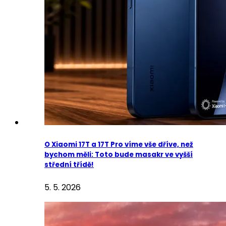
O Xiaomi 17T a 17T Pro víme vše dříve, než
bychom měli: Toto bude masakr ve vyšší
střední třídě!
5. 5. 2026