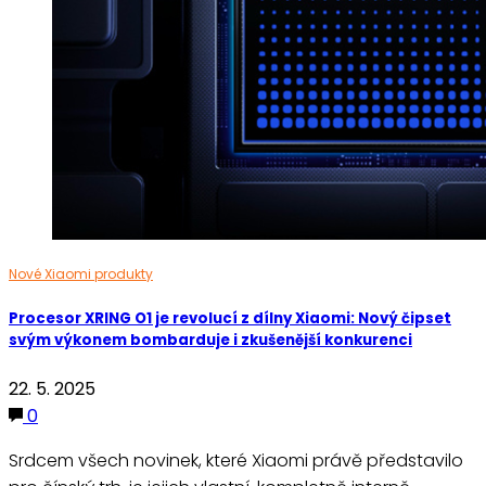
Nové Xiaomi produkty
Procesor XRING O1 je revolucí z dílny Xiaomi: Nový čipset
svým výkonem bombarduje i zkušenější konkurenci
22. 5. 2025
0
Srdcem všech novinek, které Xiaomi právě představilo