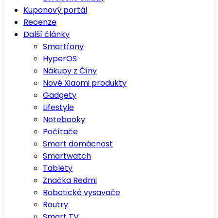
Kuponový portál
Recenze
Další články
Smartfony
HyperOS
Nákupy z Číny
Nové Xiaomi produkty
Gadgety
Lifestyle
Notebooky
Počítače
Smart domácnost
Smartwatch
Tablety
Značka Redmi
Robotické vysavače
Routry
Smart TV