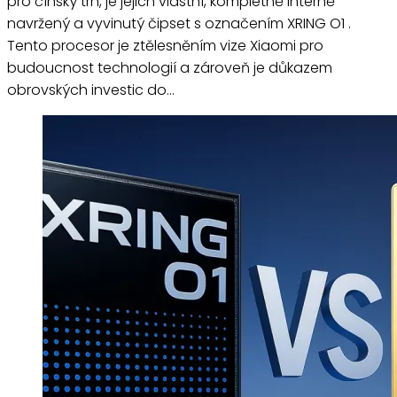
pro čínský trh, je jejich vlastní, kompletně interně
navržený a vyvinutý čipset s označením XRING O1 .
Tento procesor je ztělesněním vize Xiaomi pro
budoucnost technologií a zároveň je důkazem
obrovských investic do…