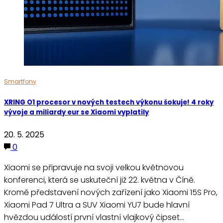
Smartfony
XRING O1 procesor v nových testech výkonu šokuje! 4 roky
vývoje a miliardy eur se Xiaomi vyplatily
20. 5. 2025
0
Xiaomi se připravuje na svoji velkou květnovou
konferenci, která se uskuteční již 22. května v Číně.
Kromě představení nových zařízení jako Xiaomi 15S Pro,
Xiaomi Pad 7 Ultra a SUV Xiaomi YU7 bude hlavní
hvězdou událostí první vlastní vlajkový čipset…