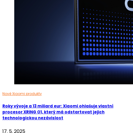
Nové Xiaomi produkty
Roky vývoje a 13 miliard eur: Xiaomi ohlašuje vlastní
procesor XRING O1, který má odstartovat jejich
technologickou nezávislost
17. 5. 2025