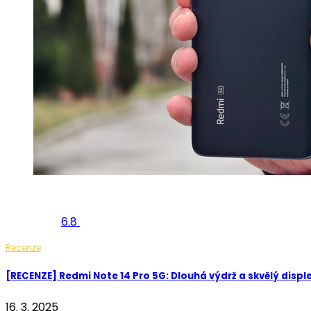
6.8
Recenze
[RECENZE] Redmi Note 14 Pro 5G: Dlouhá výdrž a skvělý disple
16. 3. 2025