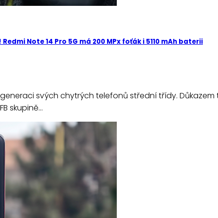
! Redmi Note 14 Pro 5G má 200 MPx foťák i 5110 mAh baterii
eneraci svých chytrých telefonů střední třídy. Důkazem to
FB skupině…