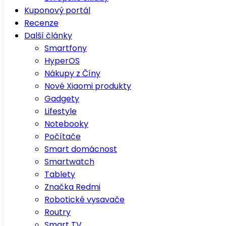
Kuponový portál
Recenze
Další články
Smartfony
HyperOS
Nákupy z Číny
Nové Xiaomi produkty
Gadgety
Lifestyle
Notebooky
Počítače
Smart domácnost
Smartwatch
Tablety
Značka Redmi
Robotické vysavače
Routry
Smart TV