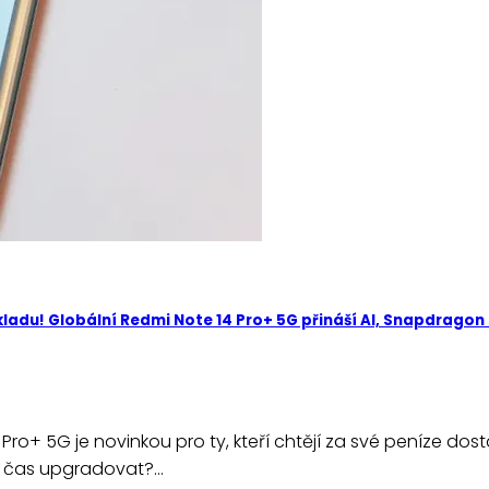
skladu! Globální Redmi Note 14 Pro+ 5G přináší AI, Snapdragon
Pro+ 5G je novinkou pro ty, kteří chtějí za své peníze dos
ší čas upgradovat?…