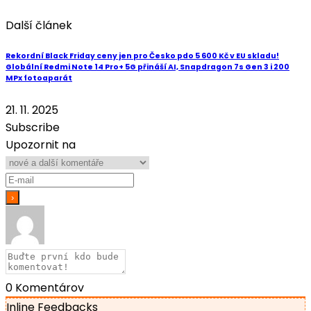
Další článek
Rekordní Black Friday ceny jen pro Česko pdo 5 600 Kč v EU skladu!
Globální Redmi Note 14 Pro+ 5G přináší AI, Snapdragon 7s Gen 3 i 200
MPx fotoaparát
21. 11. 2025
Subscribe
Upozornit na
0
Komentárov
Inline Feedbacks