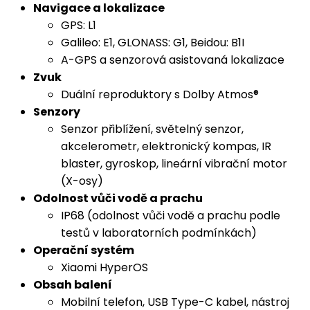
Navigace a lokalizace
GPS: L1
Galileo: E1, GLONASS: G1, Beidou: B1I
A-GPS a senzorová asistovaná lokalizace
Zvuk
Duální reproduktory s Dolby Atmos®
Senzory
Senzor přiblížení, světelný senzor,
akcelerometr, elektronický kompas, IR
blaster, gyroskop, lineární vibrační motor
(X-osy)
Odolnost vůči vodě a prachu
IP68 (odolnost vůči vodě a prachu podle
testů v laboratorních podmínkách)
Operační systém
Xiaomi HyperOS
Obsah balení
Mobilní telefon, USB Type-C kabel, nástroj