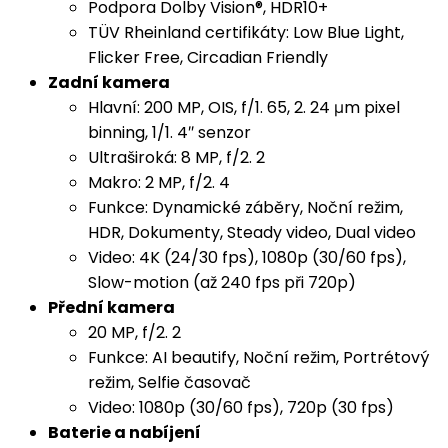
Podpora Dolby Vision®, HDR10+
TÜV Rheinland certifikáty: Low Blue Light,
Flicker Free, Circadian Friendly
Zadní kamera
Hlavní: 200 MP, OIS, f/1. 65, 2. 24 μm pixel
binning, 1/1. 4″ senzor
Ultraširoká: 8 MP, f/2. 2
Makro: 2 MP, f/2. 4
Funkce: Dynamické záběry, Noční režim,
HDR, Dokumenty, Steady video, Dual video
Video: 4K (24/30 fps), 1080p (30/60 fps),
Slow-motion (až 240 fps při 720p)
Přední kamera
20 MP, f/2. 2
Funkce: AI beautify, Noční režim, Portrétový
režim, Selfie časovač
Video: 1080p (30/60 fps), 720p (30 fps)
Baterie a nabíjení