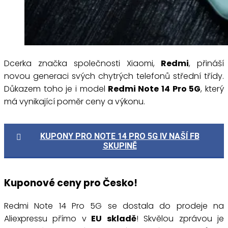
Dcerka značka společnosti Xiaomi,
Redmi
, přináší
novou generaci svých chytrých telefonů střední třídy.
Důkazem toho je i model
Redmi Note 14 Pro 5G
, který
má vynikající poměr ceny a výkonu.
KUPONY PRO NOTE 14 PRO 5G IV NAŠÍ FB
SKUPINĚ
Kuponové ceny pro Česko!
Redmi Note 14 Pro 5G se dostala do prodeje na
Aliexpressu přímo v
EU skladě
! Skvělou zprávou je