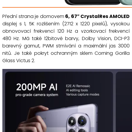
Přední strana je domovem
6, 67″ CrystalRes AMOLED
displej s 1, 5K rozlišením (2712 x 1220 pixelů), vysokou
obnovovací frekvencí 120 Hz a vzorkovací frekvencí
480 Hz. Má také 12bitové barvy, Dolby Vision, DCI-P3
barevný gamut, PWM stmívání a maximální jas 3000
nitů. Je také pokryt ochranným sklem Corning Gorilla
Glass Victus 2.