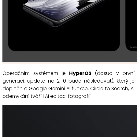
Operačním systémem je
HyperOS
(dosud v první
generaci, update na 2. 0 bude následovat), který je
doplněn o Google Gemini AI funkce, Circle to Search, AI
odemykání tváří i AI editaci fotografií.