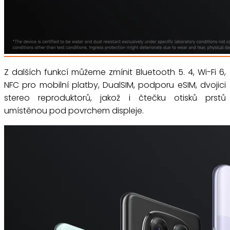
Z dalších funkcí můžeme zmínit Bluetooth 5. 4, Wi-Fi 6,
NFC pro mobilní platby, DualSIM, podporu eSIM, dvojici
stereo reproduktorů, jakož i čtečku otisků prstů
umístěnou pod povrchem displeje.