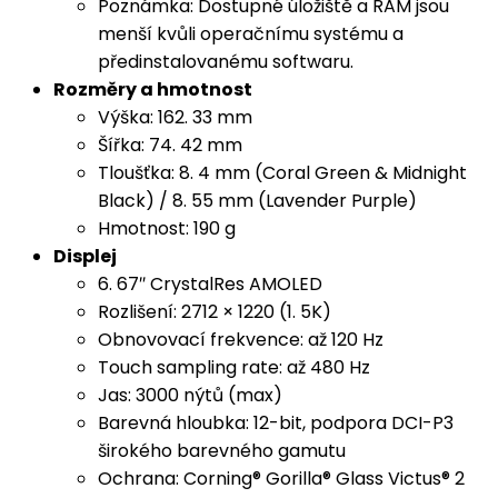
Poznámka: Dostupné úložiště a RAM jsou
menší kvůli operačnímu systému a
předinstalovanému softwaru.
Rozměry a hmotnost
Výška: 162. 33 mm
Šířka: 74. 42 mm
Tloušťka: 8. 4 mm (Coral Green & Midnight
Black) / 8. 55 mm (Lavender Purple)
Hmotnost: 190 g
Displej
6. 67″ CrystalRes AMOLED
Rozlišení: 2712 × 1220 (1. 5K)
Obnovovací frekvence: až 120 Hz
Touch sampling rate: až 480 Hz
Jas: 3000 nýtů (max)
Barevná hloubka: 12-bit, podpora DCI-P3
širokého barevného gamutu
Ochrana: Corning® Gorilla® Glass Victus® 2