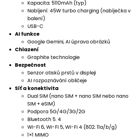
Kapacita: 5110mAh (typ)
Nabíjení: 45W turbo charging (nabíječka v
balení)
USB-C
AI funkce
Google Gemini, AI úprava obrázků
Chlazení
Graphite technologie
Bezpečnost
Senzor otisků prstů v displeji
AI rozpoznávání obličeje
Síť a konektivita
Dual SIM (nano SIM + nano SIM nebo nano
SIM + eSIM)
Podpora 5G/4G/3G/2G
Bluetooth 5. 4
Wi-Fi 6, Wi-Fi 5, Wi-Fi 4 (802. 11a/b/g)
1×1 MIMO