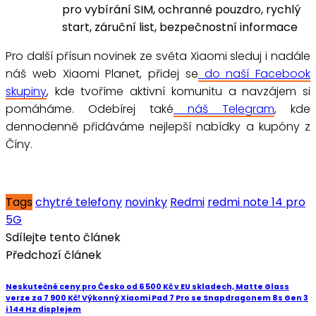
pro vybírání SIM, ochranné pouzdro, rychlý
start, záruční list, bezpečnostní informace
Pro další přísun novinek ze světa Xiaomi sleduj i nadále
náš web Xiaomi Planet, přidej se
do naší Facebook
skupiny
, kde tvoříme aktivní komunitu a navzájem si
pomáháme. Odebírej také
náš Telegram
, kde
dennodenně přidáváme nejlepší nabídky a kupóny z
Číny.
Tags
chytré telefony
novinky
Redmi
redmi note 14 pro
5G
Sdílejte tento článek
Předchozí článek
Neskutečné ceny pro Česko od 6 500 Kč v EU skladech, Matte Glass
verze za 7 900 Kč! Výkonný Xiaomi Pad 7 Pro se Snapdragonem 8s Gen 3
i 144 Hz displejem