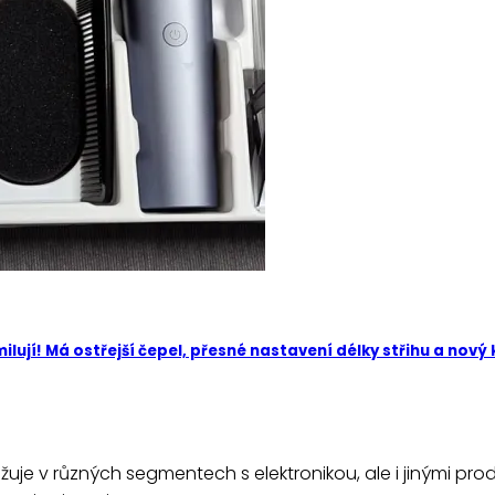
ilují! Má ostřejší čepel, přesné nastavení délky střihu a nový
ažuje v různých segmentech s elektronikou, ale i jinými pro