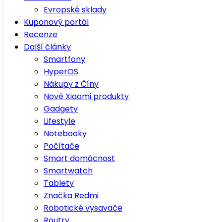
Evropské sklady
Kuponový portál
Recenze
Další články
Smartfony
HyperOS
Nákupy z Číny
Nové Xiaomi produkty
Gadgety
Lifestyle
Notebooky
Počítače
Smart domácnost
Smartwatch
Tablety
Značka Redmi
Robotické vysavače
Routry