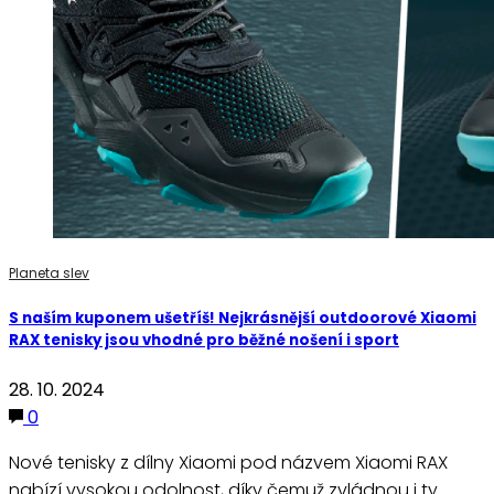
Planeta slev
S naším kuponem ušetříš! Nejkrásnější outdoorové Xiaomi
RAX tenisky jsou vhodné pro běžné nošení i sport
28. 10. 2024
0
Nové tenisky z dílny Xiaomi pod názvem Xiaomi RAX
nabízí vysokou odolnost, díky čemuž zvládnou i ty