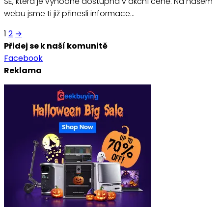
SE, která je výhodně dostupná v akční ceně. Na našem
webu jsme ti již přinesli informace…
Stránkování
1
2
→
Přidej se k naší komunitě
příspěvků
Facebook
Reklama