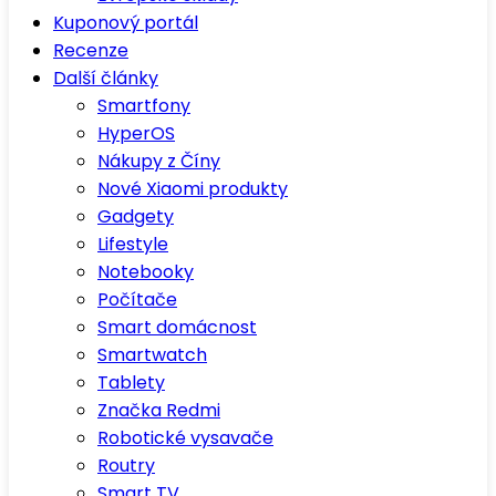
Kuponový portál
Recenze
Další články
Smartfony
HyperOS
Nákupy z Číny
Nové Xiaomi produkty
Gadgety
Lifestyle
Notebooky
Počítače
Smart domácnost
Smartwatch
Tablety
Značka Redmi
Robotické vysavače
Routry
Smart TV