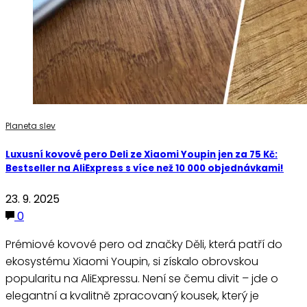
Planeta slev
Luxusní kovové pero Deli ze Xiaomi Youpin jen za 75 Kč:
Bestseller na AliExpress s více než 10 000 objednávkami!
23. 9. 2025
0
Prémiové kovové pero od značky Děli, která patří do
ekosystému Xiaomi Youpin, si získalo obrovskou
popularitu na AliExpressu. Není se čemu divit – jde o
elegantní a kvalitně zpracovaný kousek, který je