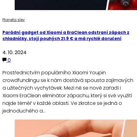
Planeta slev
Parádní gadget od Xiaomi a EraClean odstraní zápach z
chladničky, stojí pouhých 21,9 € a má rychlé doručení
4. 10. 2024
0
Prostřednictvím populárního Xiaomi Youpin
crowdfundingu se k nám dostává spousta zajímavých
a užitečných vychytávek. Mezi ně se nově zařadí i
Xiaomi EraClean eliminátor zápachu, který si své využití
najde téměř v každé oblasti. Ve zkratce se jedná o
jednoduchého a…