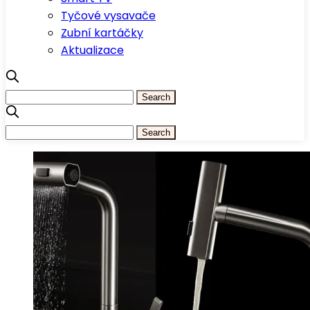
Tyčové vysavače
Zubní kartáčky
Aktualizace