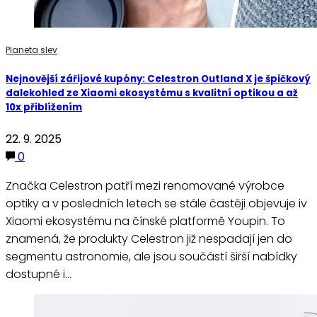
Planeta slev
Nejnovější zářijové kupóny: Celestron Outland X je špičkový
dalekohled ze Xiaomi ekosystému s kvalitní optikou a až
10x přiblížením
22. 9. 2025
0
Značka Celestron patří mezi renomované výrobce
optiky a v posledních letech se stále častěji objevuje iv
Xiaomi ekosystému na čínské platformě Youpin. To
znamená, že produkty Celestron již nespadají jen do
segmentu astronomie, ale jsou součástí širší nabídky
dostupné i…