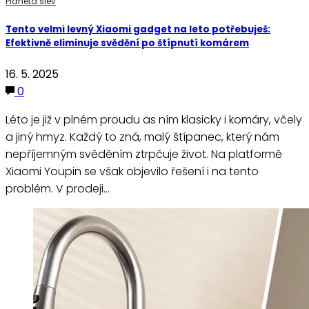
Planeta slev
Tento velmi levný Xiaomi gadget na leto potřebuješ:
Efektivně eliminuje svědění po štípnutí komárem
16. 5. 2025
0
Léto je již v plném proudu as ním klasicky i komáry, včely
a jiný hmyz. Každý to zná, malý štípanec, který nám
nepříjemným svěděním ztrpčuje život. Na platformě
Xiaomi Youpin se však objevilo řešení i na tento
problém. V prodeji…