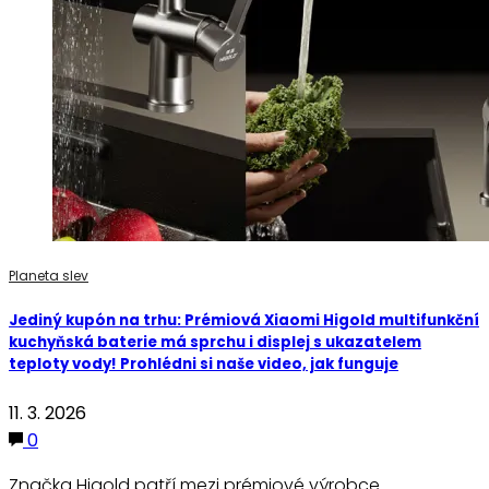
Planeta slev
Jediný kupón na trhu: Prémiová Xiaomi Higold multifunkční
kuchyňská baterie má sprchu i displej s ukazatelem
teploty vody! Prohlédni si naše video, jak funguje
11. 3. 2026
0
Značka Higold patří mezi prémiové výrobce