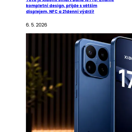
kompletní design, přijde s větším
displejem, NFC a 21denní výdrží!
6. 5. 2026