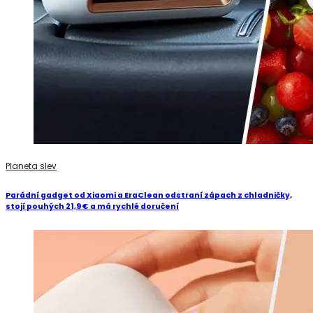
Planeta slev
Parádní gadget od Xiaomi a EraClean odstraní zápach z chladničky,
stojí pouhých 21,9 € a má rychlé doručení