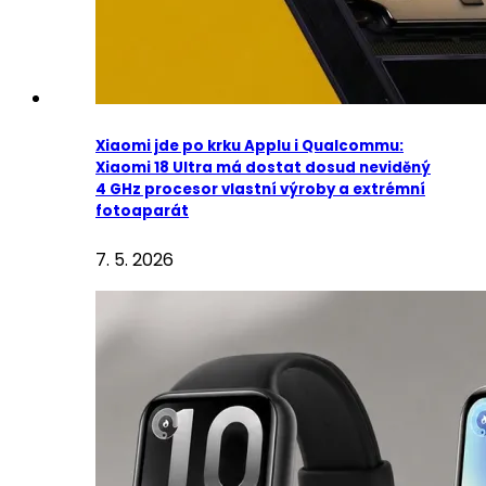
Xiaomi jde po krku Applu i Qualcommu:
Xiaomi 18 Ultra má dostat dosud neviděný
4 GHz procesor vlastní výroby a extrémní
fotoaparát
7. 5. 2026