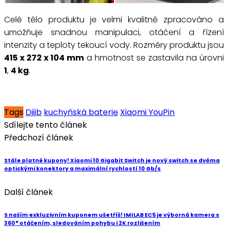
Celé tělo produktu je velmi kvalitně zpracováno a
umožňuje snadnou manipulaci, otáčení a řízení
intenzity a teploty tekoucí vody. Rozměry produktu jsou
415 x 272 x 104 mm
a hmotnost se zastavila na úrovni
1
,
4 kg
.
Tags
Diiib
kuchyňská baterie
Xiaomi YouPin
Sdílejte tento článek
Předchozí článek
Stále platné kupony! Xiaomi 10 Gigabit Switch je nový switch se dvěma
optickými konektory a maximální rychlostí 10 Gb/s
Další článek
S naším exkluzivním kuponem ušetříš! IMILAB EC5 je výborná kamera s
360° otáčením, sledováním pohybu i 2K rozlišením