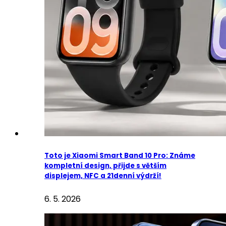
Toto je Xiaomi Smart Band 10 Pro: Známe
kompletní design, přijde s větším
displejem, NFC a 21denní výdrží!
6. 5. 2026