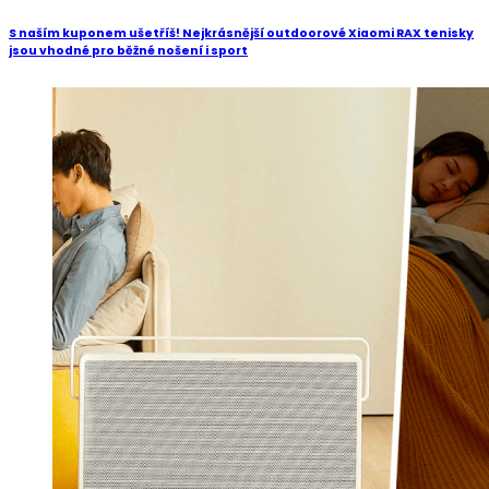
S naším kuponem ušetříš! Nejkrásnější outdoorové Xiaomi RAX tenisky
jsou vhodné pro běžné nošení i sport