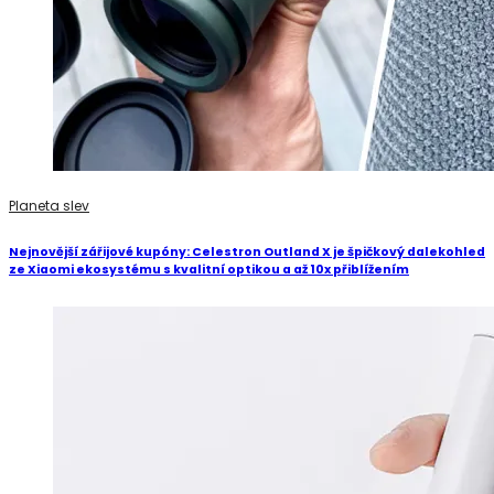
Planeta slev
Nejnovější zářijové kupóny: Celestron Outland X je špičkový dalekohled
ze Xiaomi ekosystému s kvalitní optikou a až 10x přiblížením