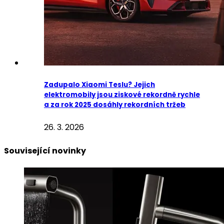
Zadupalo Xiaomi Teslu? Jejich
elektromobily jsou ziskové rekordně rychle
a za rok 2025 dosáhly rekordních tržeb
26. 3. 2026
Související novinky