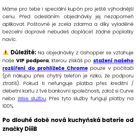
Máme pro tebe i speciální kupón pro ještě výhodnější
cenu. Před odesláním objednávky jej nezapomeň
aplikovat. Poštovné je zcela zdarma a díky vyladěné
bezcelní dopravě nebudeš doplácet žádné poplatky
navíc.
Důležité:
Na objednávky z Gshopper se vztahuje
naše
VIP podpora
, kterou získáš po
stažení našeho
rozšíření do prohlížeče Chrome
pouze v počítači
(při nákupu přes chytrý telefon je riziko, že podporu
ztratíš). Pokud ti nefunguje platba přes kreditní /
debetní kartu z tvé bankovní společnosti, založ si Curve
nebo
Wise službu
. Přes tyto služby fungují platby na
100%.
Po dlouhé době nová kuchyňská baterie od
značky DiiiB