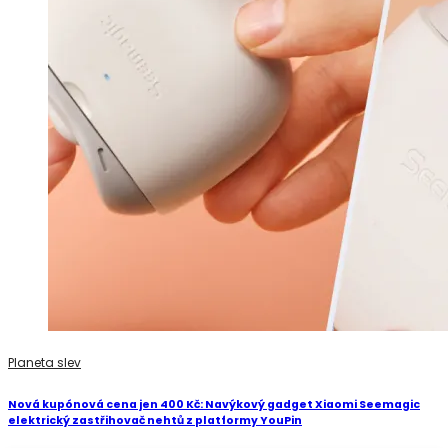
Planeta slev
Nová kupónová cena jen 400 Kč: Navýkový gadget Xiaomi Seemagic
elektrický zastřihovač nehtů z platformy YouPin