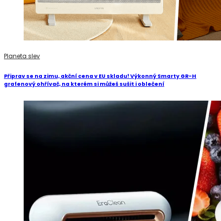
Planeta slev
Připrav se na zimu, akční cena v EU skladu! Výkonný Smarty GR-H
grafenový ohřívač, na kterém si můžeš sušit i oblečení