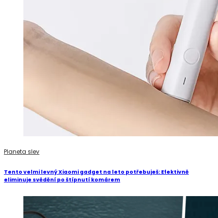
Planeta slev
Tento velmi levný Xiaomi gadget na leto potřebuješ: Efektivně
eliminuje svědění po štípnutí komárem