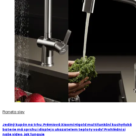
Planeta slev
Jediný kupón na trhu: Prémiová Xiaomi Higold multifunkční kuchyňská
baterie má sprchu i displej s ukazatelem teploty vody! Prohlédni si
naše video, jak funguje