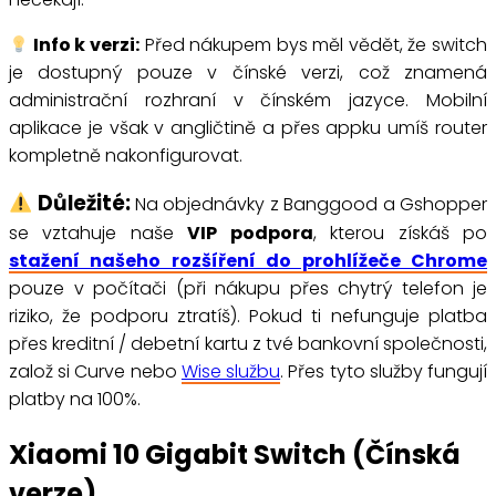
Info k verzi:
Před nákupem bys měl vědět, že switch
je dostupný pouze v čínské verzi, což znamená
administrační rozhraní v čínském jazyce. Mobilní
aplikace je však v angličtině a přes appku umíš router
kompletně nakonfigurovat.
Důležité:
Na objednávky z Banggood a Gshopper
se vztahuje naše
VIP podpora
, kterou získáš po
stažení našeho rozšíření do prohlížeče Chrome
pouze v počítači (při nákupu přes chytrý telefon je
riziko, že podporu ztratíš). Pokud ti nefunguje platba
přes kreditní / debetní kartu z tvé bankovní společnosti,
založ si Curve nebo
Wise službu
. Přes tyto služby fungují
platby na 100%.
Xiaomi 10 Gigabit Switch (Čínská
verze)