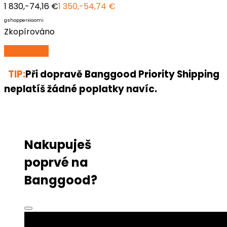
1 830,-
74,16 €
1 350,-
54,74 €
gshopperxiaomi
Zkopírováno
Využít
slevu
TIP:
Při dopravě Banggood Priority Shipping
neplatíš žádné poplatky navíc.
Nakupuješ
poprvé na
Banggood?