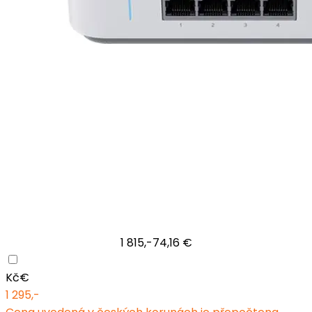
1 815,-
74,16 €
Kč
€
1 295,-