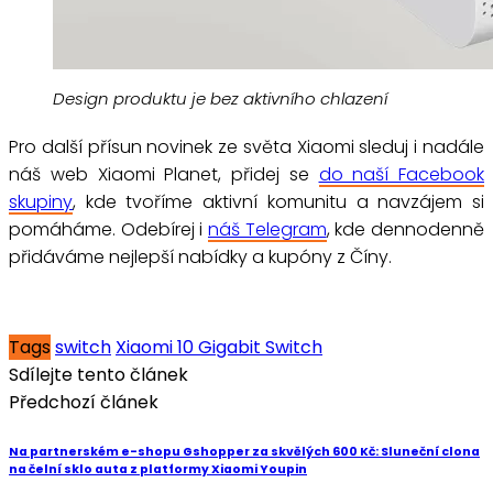
Design produktu je bez aktivního chlazení
Pro další přísun novinek ze světa Xiaomi sleduj i nadále
náš web Xiaomi Planet, přidej se
do naší Facebook
skupiny
, kde tvoříme aktivní komunitu a navzájem si
pomáháme. Odebírej i
náš Telegram
, kde dennodenně
přidáváme nejlepší nabídky a kupóny z Číny.
Tags
switch
Xiaomi 10 Gigabit Switch
Sdílejte tento článek
Předchozí článek
Na partnerském e-shopu Gshopper za skvělých 600 Kč: Sluneční clona
na čelní sklo auta z platformy Xiaomi Youpin