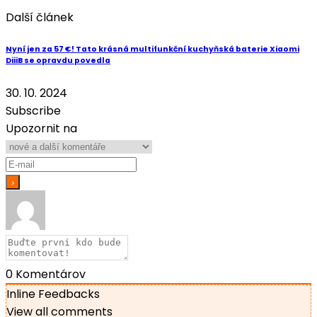
Další článek
Nyní jen za 57 €! Tato krásná multifunkční kuchyňská baterie Xiaomi
DiiiB se opravdu povedla
30. 10. 2024
Subscribe
Upozornit na
0
Komentárov
Inline Feedbacks
View all comments