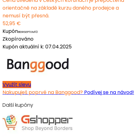
Cena uvedená v českých korunách je přepočtena
orientačně na základě kurzu daného prodejce a
nemusí být přesná.
52,95 €
Kupón
BGRSEPTXM10
Zkopírováno
Kupón aktuální k: 07.04.2025
Využít slevu
Nakupuješ poprvé na Banggood?
Podívej se na návod!
Další kupóny