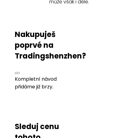
může však i déle.
Nakupuješ
poprvé na
Tradingshenzhen?
Kompletní návod
přidáme již brzy.
Sleduj cenu
tohoto