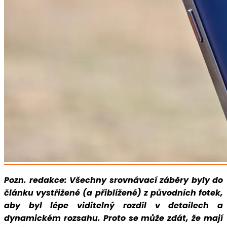
Pozn. redakce: Všechny srovnávací záběry byly do
článku vystřižené (a přiblížené) z původních fotek,
aby byl lépe viditelný rozdíl v detailech a
dynamickém rozsahu. Proto se může zdát, že mají