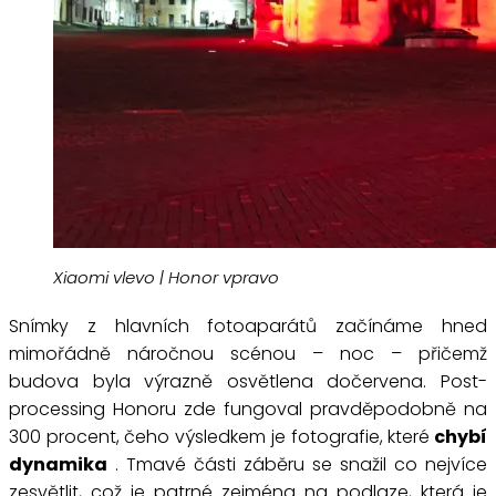
Xiaomi vlevo | Honor vpravo
Snímky z hlavních fotoaparátů začínáme hned
mimořádně náročnou scénou – noc – přičemž
budova byla výrazně osvětlena dočervena. Post-
processing Honoru zde fungoval pravděpodobně na
300 procent, čeho výsledkem je fotografie, které
chybí
dynamika
. Tmavé části záběru se snažil co nejvíce
zesvětlit, což je patrné zejména na podlaze, která je