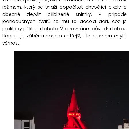
režimem, který se snaží dopočítat chybějící pixely a
obecné zlepšit přiblížené snímky. V případě
jednoduchých tvarů se mu to docela daří, což je
prakticky příklad i tohoto. Ve srovnání s původní fotkou
Honoru je záběr mnohem ostřejší, ale zase mu chybí
věrnost.