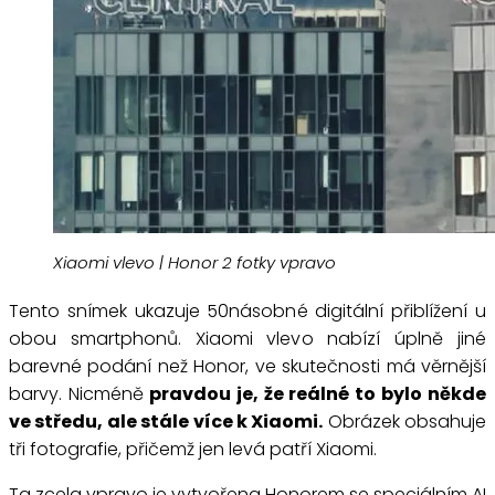
Xiaomi vlevo | Honor 2 fotky vpravo
Tento snímek ukazuje 50násobné digitální přiblížení u
obou smartphonů. Xiaomi vlevo nabízí úplně jiné
barevné podání než Honor, ve skutečnosti má věrnější
barvy. Nicméně
pravdou je, že reálné to bylo někde
ve středu, ale stále více k Xiaomi.
Obrázek obsahuje
tři fotografie, přičemž jen levá patří Xiaomi.
Ta zcela vpravo je vytvořena Honorem se speciálním AI