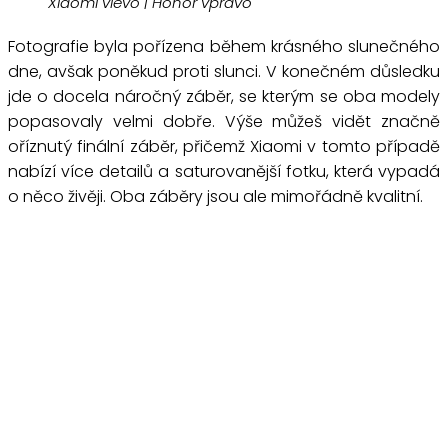
Xiaomi vlevo | Honor vpravo
Fotografie byla pořízena během krásného slunečného
dne, avšak poněkud proti slunci. V konečném důsledku
jde o docela náročný záběr, se kterým se oba modely
popasovaly velmi dobře. Výše můžeš vidět značně
oříznutý finální záběr, přičemž Xiaomi v tomto případě
nabízí více detailů a saturovanější fotku, která vypadá
o něco živěji. Oba záběry jsou ale mimořádně kvalitní.