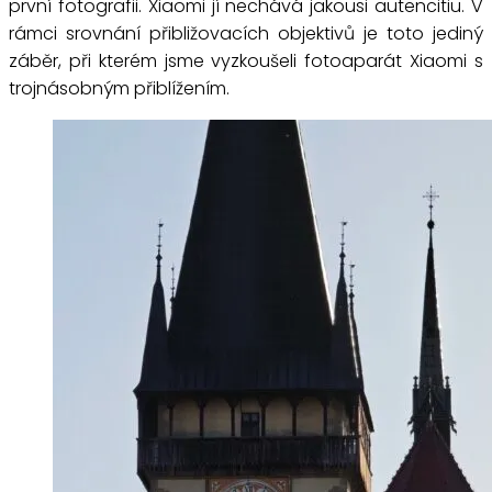
první fotografii. Xiaomi jí nechává jakousi autencitiu. V
rámci srovnání přibližovacích objektivů je toto jediný
záběr, při kterém jsme vyzkoušeli fotoaparát Xiaomi s
trojnásobným přiblížením.