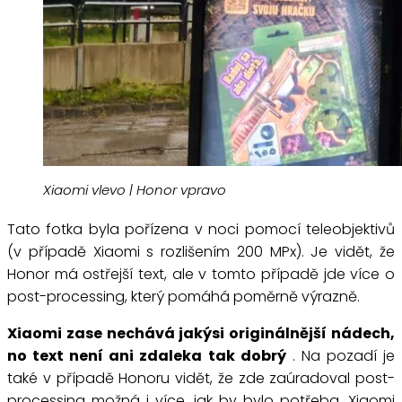
Xiaomi vlevo | Honor vpravo
Tato fotka byla pořízena v noci pomocí teleobjektivů
(v případě Xiaomi s rozlišením 200 MPx). Je vidět, že
Honor má ostřejší text, ale v tomto případě jde více o
post-processing, který pomáhá poměrně výrazně.
Xiaomi zase nechává jakýsi originálnější nádech,
no text není ani zdaleka tak dobrý
. Na pozadí je
také v případě Honoru vidět, že zde zaúradoval post-
processing možná i více, jak by bylo potřeba. Xiaomi