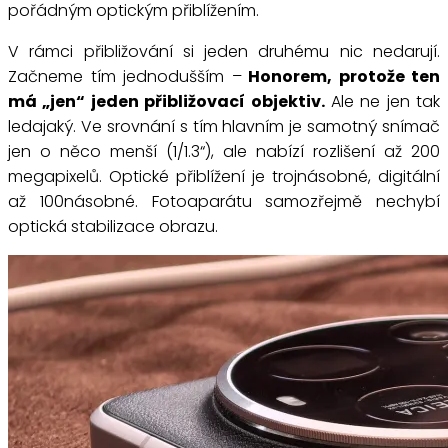
pořádným optickým přiblížením.
V rámci přibližování si jeden druhému nic nedarují.
Začneme tím jednodušším –
Honorem, protože ten
má „jen“ jeden přibližovací objektiv.
Ale ne jen tak
ledajaký. Ve srovnání s tím hlavním je samotný snímač
jen o něco menší (1/1.3“), ale nabízí rozlišení až 200
megapixelů. Optické přiblížení je trojnásobné, digitální
až 100násobné. Fotoaparátu samozřejmě nechybí
optická stabilizace obrazu.