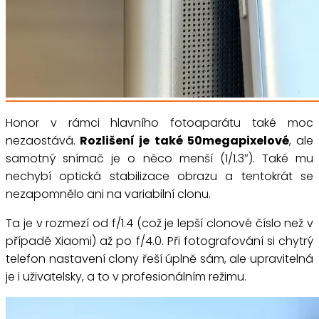
Honor v rámci hlavního fotoaparátu také moc
nezaostává.
Rozlišení je také 50megapixelové
, ale
samotný snímač je o něco menší (1/1.3″). Také mu
nechybí optická stabilizace obrazu a tentokrát se
nezapomnělo ani na variabilní clonu.
Ta je v rozmezí od f/1.4 (což je lepší clonové číslo než v
případě Xiaomi) až po f/4.0. Při fotografování si chytrý
telefon nastavení clony řeší úplně sám, ale upravitelná
je i uživatelsky, a to v profesionálním režimu.