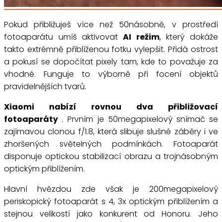
Pokud přibližuješ více než 50násobně, v prostředí
fotoaparátu umíš aktivovat
AI režim
, který dokáže
takto extrémně přiblíženou fotku vylepšit. Přidá ostrost
a pokusí se dopočítat pixely tam, kde to považuje za
vhodné. Funguje to výborně při focení objektů
pravidelnějších tvarů.
Xiaomi nabízí rovnou dva přibližovací
fotoaparáty
. Prvním je 50megapixelový snímač se
zajímavou clonou f/1.8, která slibuje slušné záběry i ve
zhoršených světelných podmínkách. Fotoaparát
disponuje optickou stabilizací obrazu a trojnásobným
optickým přiblížením.
Hlavní hvězdou zde však je 200megapixelový
periskopický fotoaparát s 4, 3x optickým přiblížením a
stejnou velikostí jako konkurent od Honoru. Jeho