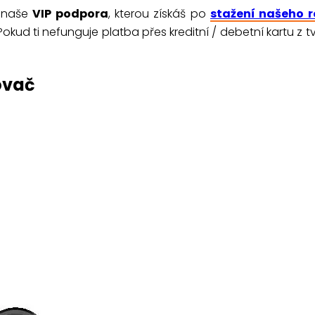
e naše
VIP podpora
, kterou získáš po
stažení našeho r
. Pokud ti nefunguje platba přes kreditní / debetní kartu z
ovač