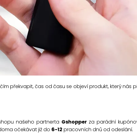
ičím překvapit, čas od času se objeví produkt, který nás
e-shopu našeho partnerta
Gshopper
za parádní kupónov
 doma očekávat již do
6-12
pracovních dnů od odeslání.