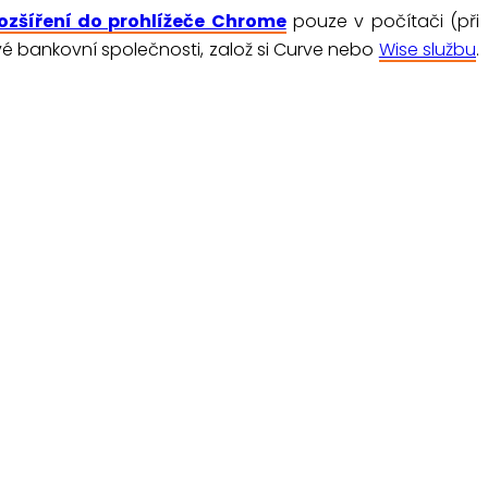
ozšíření do prohlížeče Chrome
pouze v počítači (při
 tvé bankovní společnosti, založ si Curve nebo
Wise službu
.