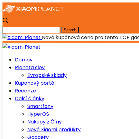
Nová kupónová cena pro tento TOP gadge
Domov
Planeta slev
Evropské sklady
Kuponový portál
Recenze
Další články
Smartfony
HyperOS
Nákupy z Číny
Nové Xiaomi produkty
Gadgety