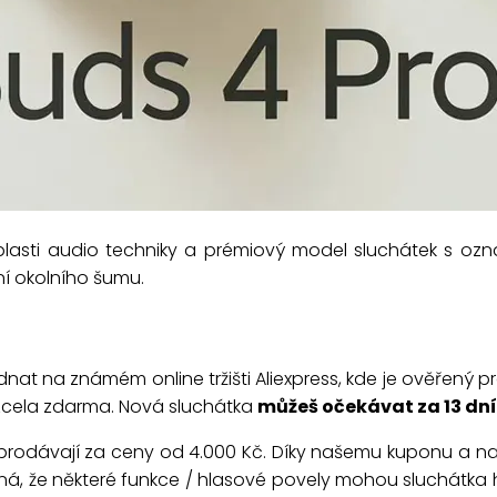
oblasti audio techniky a prémiový model sluchátek s o
ení okolního šumu.
dnat na známém online tržišti Aliexpress, kde je ověřený 
 zcela zdarma. Nová sluchátka
můžeš očekávat za 13 dní
rodávají za ceny od 4.000 Kč. Díky našemu kuponu a nabí
á, že některé funkce / hlasové povely mohou sluchátka hlás