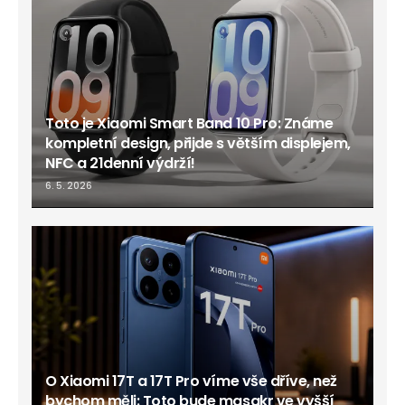
Toto je Xiaomi Smart Band 10 Pro: Známe
kompletní design, přijde s větším displejem,
NFC a 21denní výdrží!
6. 5. 2026
O Xiaomi 17T a 17T Pro víme vše dříve, než
bychom měli: Toto bude masakr ve vyšší