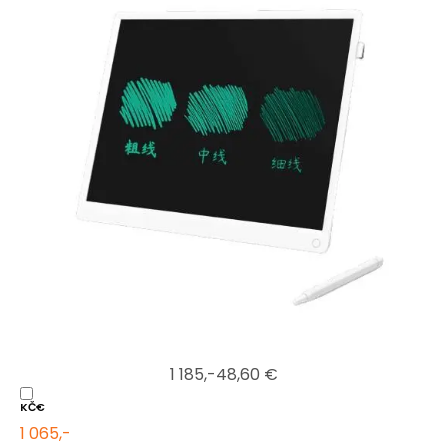
1 185,-
48,60 €
KČ
€
1 065,-