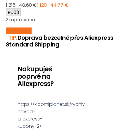
1 215,-
48,60 €
1 120,-
44,77 €
EU03
Zkopírováno
Využít
slevu
TIP:
Doprava bezcelně přes Aliexpress
Standard Shipping
Nakupuješ
poprvé na
Aliexpress?
https://xiaomiplanet.sk/rychly-
navod-
aliexpress-
kupony-2/