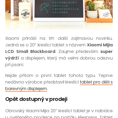
Xiaomi přináší na trh další zajímavou novinku.
Jedná se o 20″ kreslící tablet s názvem
Xiaomi Mijia
LCD Small Blackboard
. Zaujme především
super
výdrží
a displejem, který má velmi dobrou odezvu
při psaní.
Nejde přitom o první tablet tohoto typu. Teprve
nedávno výrobce představil kreslící
tablet pro děti s
barevným displejem
.
Opět dostupný v prodeji
Obrovský Xiaomi Mijia 20″ kreslící tablet je v nabídce
u ověřeného prodejce na portálu Aliexpress. Tablet