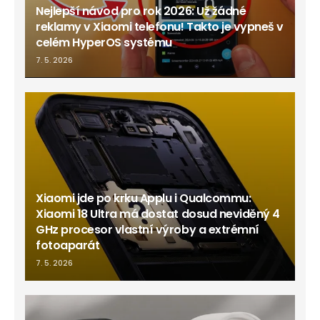
Nejlepší návod pro rok 2026: Už žádné
reklamy v Xiaomi telefonu! Takto je vypneš v
celém HyperOS systému
7. 5. 2026
Xiaomi jde po krku Applu i Qualcommu:
Xiaomi 18 Ultra má dostat dosud neviděný 4
GHz procesor vlastní výroby a extrémní
fotoaparát
7. 5. 2026