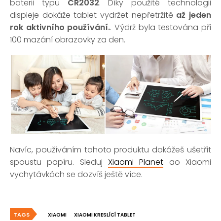
baterii typu
CR2032
. Díky použité technologii
displeje dokáže tablet vydržet nepřetržitě
až jeden
rok aktivního používání.
. Výdrž byla testována při
100 mazání obrazovky za den.
Navíc, používáním tohoto produktu dokážeš ušetřit
spoustu papíru. Sleduj
Xiaomi Planet
ao Xiaomi
vychytávkách se dozvíš ještě více.
TAGS
XIAOMI
XIAOMI KRESLÍCÍ TABLET