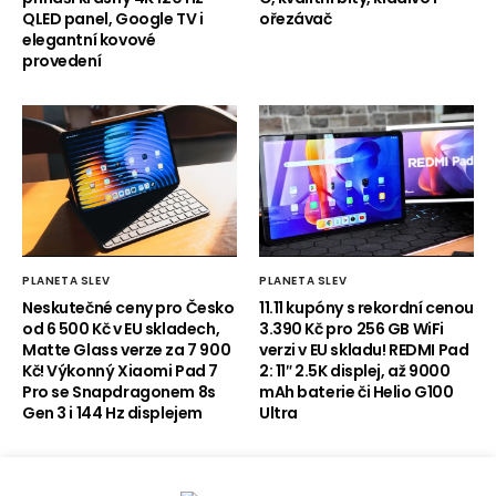
QLED panel, Google TV i
ořezávač
elegantní kovové
provedení
PLANETA SLEV
PLANETA SLEV
Neskutečné ceny pro Česko
11.11 kupóny s rekordní cenou
od 6 500 Kč v EU skladech,
3.390 Kč pro 256 GB WiFi
Matte Glass verze za 7 900
verzi v EU skladu! REDMI Pad
Kč! Výkonný Xiaomi Pad 7
2: 11″ 2.5K displej, až 9000
Pro se Snapdragonem 8s
mAh baterie či Helio G100
Gen 3 i 144 Hz displejem
Ultra