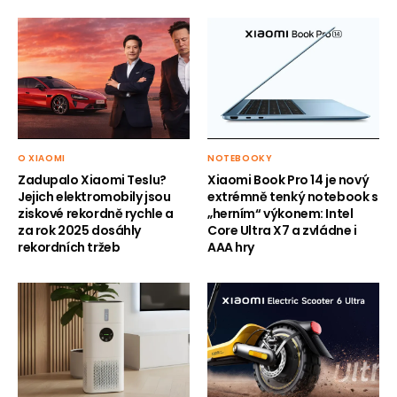
O XIAOMI
NOTEBOOKY
Zadupalo Xiaomi Teslu?
Xiaomi Book Pro 14 je nový
Jejich elektromobily jsou
extrémně tenký notebook s
ziskové rekordně rychle a
„herním“ výkonem: Intel
za rok 2025 dosáhly
Core Ultra X7 a zvládne i
rekordních tržeb
AAA hry