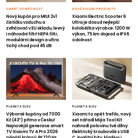
SMART DOMÁCNOST
NOVÉ XIAOMI PRODUKTY
Nový kupón pro MIUI 2v1
Xiaomi Electric Scooter 6
čističku vzduchu a
Ultra je dosud nejlepší
zvlhčovač v EU skladu, levný
koloběžka výrobce: 1200 W
i náhradní filtr! HEPA filtr,
výkon, 75 km dojezd a IPX6
modulární design a ultra
odolnost
tichý chod pod 45 dB
PLANETA SLEV
PLANETA SLEV
Výborné kupóny od 7000
Xiaomi to opět trefilo, nový
Kč (43″) přímo v Česku!
set nářadí Mijia Tool Kit
Nejnovější generace smart
nahradí polovinu tvé dílny:
TV Xiaomi TV A Pro 2026
Elektrický šroubovák s USB
přináší krásný 4K 120 Hz
C, kvalitní bity, kladivo i