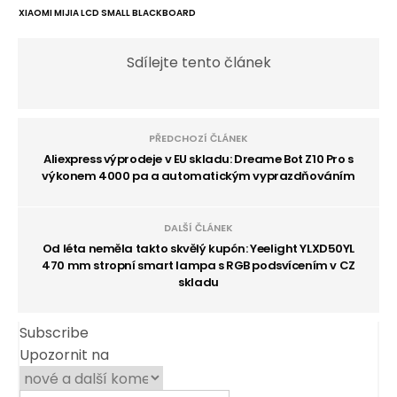
XIAOMI MIJIA LCD SMALL BLACKBOARD
Sdílejte tento článek
PŘEDCHOZÍ ČLÁNEK
Aliexpress výprodeje v EU skladu: Dreame Bot Z10 Pro s
výkonem 4000 pa a automatickým vyprazdňováním
DALŠÍ ČLÁNEK
Od léta neměla takto skvělý kupón: Yeelight YLXD50YL
470 mm stropní smart lampa s RGB podsvícením v CZ
skladu
Subscribe
Upozornit na