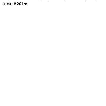
úrovni
520 lm
.