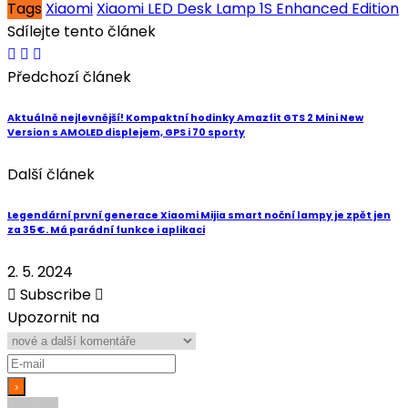
Tags
Xiaomi
Xiaomi LED Desk Lamp 1S Enhanced Edition
Sdílejte tento článek
Předchozí článek
Aktuálně nejlevnější! Kompaktní hodinky Amazfit GTS 2 Mini New
Version s AMOLED displejem, GPS i 70 sporty
Další článek
Legendární první generace Xiaomi Mijia smart noční lampy je zpět jen
za 35 €. Má parádní funkce i aplikaci
2. 5. 2024
Subscribe
Upozornit na