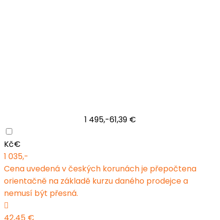
1 495,-
61,39 €
Kč
€
1 035,-
Cena uvedená v českých korunách je přepočtena
orientačně na základě kurzu daného prodejce a
nemusí být přesná.
42,45 €