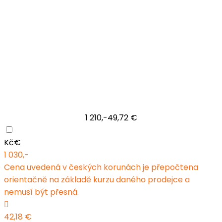
1 210,-
49,72 €
Kč
€
1 030,-
Cena uvedená v českých korunách je přepočtena
orientačně na základě kurzu daného prodejce a
nemusí být přesná.
42,18 €