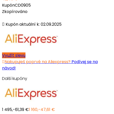
Kupón
CD0905
Zkopírováno
Kupón aktuální k: 02.09.2025
Využít slevu
Nakupuješ poprvé na Aliexpress?
Podívej se na
návod!
Další kupóny
1 495,-
61,39 €
1 160,-
47,61 €