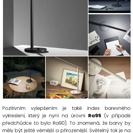
Pozitivním vylepšením je také index barevného
vykreslení, který je nyní na úrovni
Ra95
(v případě
předchůdce to bylo Ra90). To znamená, že barvy by
měly být ještě věrnější a přirozenější. Světelný tok je na