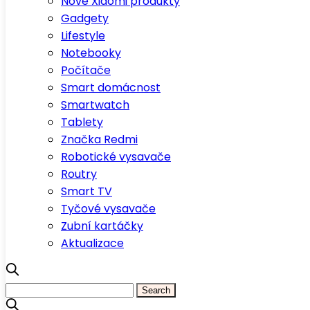
Nové Xiaomi produkty
Gadgety
Lifestyle
Notebooky
Počítače
Smart domácnost
Smartwatch
Tablety
Značka Redmi
Robotické vysavače
Routry
Smart TV
Tyčové vysavače
Zubní kartáčky
Aktualizace