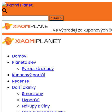
Ve výprodeji za kuponových 60
Domov
Planeta slev
Evropské sklady
Kuponový portál
Recenze
Další články
Smartfony
HyperOS
Nákupy z Číny