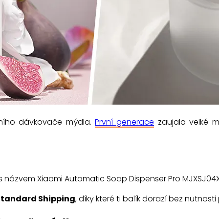
árního dávkovače mýdla.
První generace
zaujala velké m
s názvem Xiaomi Automatic Soap Dispenser Pro MJXSJ04XW
 Standard Shipping
, díky které ti balík dorazí bez nutnosti 