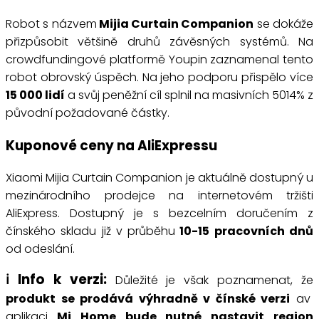
Robot s názvem
Mijia Curtain Companion
se dokáže
přizpůsobit většině druhů závěsných systémů. Na
crowdfundingové platformě Youpin zaznamenal tento
robot obrovský úspěch. Na jeho podporu přispělo více
15 000 lidí
a svůj peněžní cíl splnil na masivních 5014% z
původní požadované částky.
Kuponové ceny na AliExpressu
Xiaomi Mijia Curtain Companion je aktuálně dostupný u
mezinárodního prodejce na internetovém tržišti
AliExpress. Dostupný je s bezcelním doručením z
čínského skladu již v průběhu
10-15 pracovních dnů
od odeslání.
ℹ️ Info k verzi:
Důležité je však poznamenat, že
produkt se prodává výhradně v čínské verzi
av
aplikaci
Mi Home bude nutné nastavit region