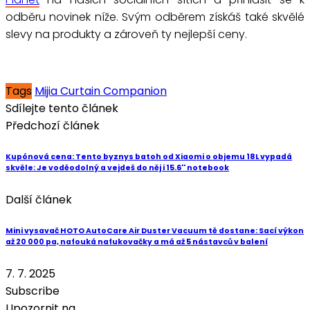
odběru novinek níže. Svým odběrem získáš také skvělé
slevy na produkty a zároveň ty nejlepší ceny.
Tags
Mijia Curtain Companion
Sdílejte tento článek
Předchozí článek
Kupónová cena: Tento byznys batoh od Xiaomi o objemu 18L vypadá
skvěle: Je voděodolný a vejdeš do něj i 15.6'' notebook
Další článek
Mini vysavač HOTO AutoCare Air Duster Vacuum tě dostane: Sací výkon
až 20 000 pa, nafouká nafukovačky a má až 5 nástavců v balení
7. 7. 2025
Subscribe
Upozornit na