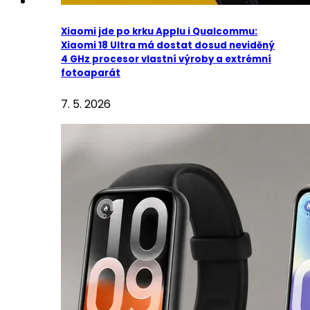
Xiaomi jde po krku Applu i Qualcommu:
Xiaomi 18 Ultra má dostat dosud neviděný
4 GHz procesor vlastní výroby a extrémní
fotoaparát
7. 5. 2026