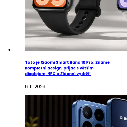
Toto je Xiaomi Smart Band 10 Pro: Známe
kompletní design, přijde s větším
displejem, NFC a 21denní výdrží!
6. 5. 2026