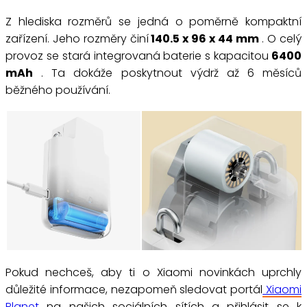
Z hlediska rozměrů se jedná o poměrně kompaktní
zařízení. Jeho rozměry činí
140.5 x 96 x 44 mm
. O celý
provoz se stará integrovaná baterie s kapacitou
6400
mAh
. Ta dokáže poskytnout výdrž až 6 měsíců
běžného používání.
Pokud nechceš, aby ti o Xiaomi novinkách uprchly
důležité informace, nezapomeň sledovat portál
Xiaomi
Planet
na našich sociálních sítích a přihlásit se k