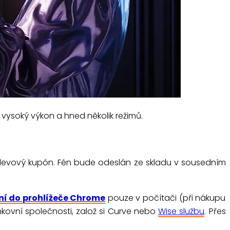
 vysoký výkon a hned několik režimů.
 slevový kupón. Fén bude odeslán ze skladu v sousedním
ní do prohlížeče Chrome
pouze v počítači (při nákupu
ankovní společnosti, založ si Curve nebo
Wise službu
. Přes