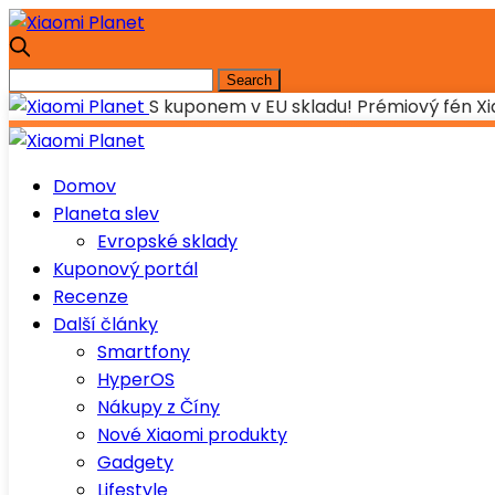
S kuponem v EU skladu! Prémiový fén Xia
Domov
Planeta slev
Evropské sklady
Kuponový portál
Recenze
Další články
Smartfony
HyperOS
Nákupy z Číny
Nové Xiaomi produkty
Gadgety
Lifestyle