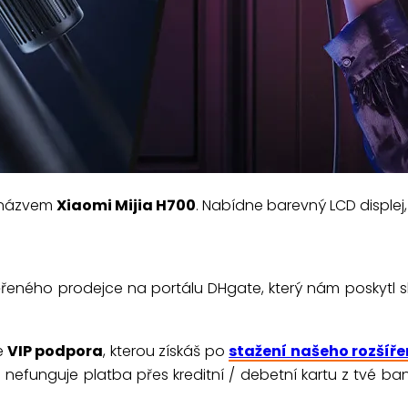
s názvem
Xiaomi Mijia H700
. Nabídne barevný LCD displej,
ěřeného prodejce na portálu DHgate, který nám poskytl
e
VIP podpora
, kterou získáš po
stažení našeho rozšíře
 ti nefunguje platba přes kreditní / debetní kartu z tvé b