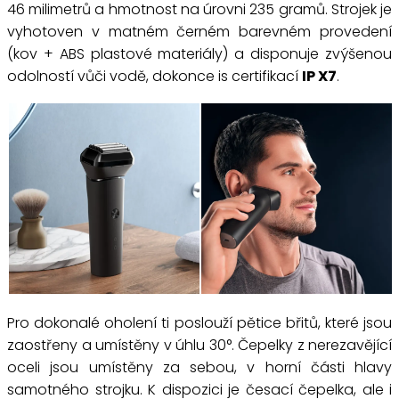
46 milimetrů a hmotnost na úrovni 235 gramů. Strojek je
vyhotoven v matném černém barevném provedení
(kov + ABS plastové materiály) a disponuje zvýšenou
odolností vůči vodě, dokonce is certifikací
IP X7
.
Pro dokonalé oholení ti poslouží pětice břitů, které jsou
zaostřeny a umístěny v úhlu 30°. Čepelky z nerezavějící
oceli jsou umístěny za sebou, v horní části hlavy
samotného strojku. K dispozici je česací čepelka, ale i