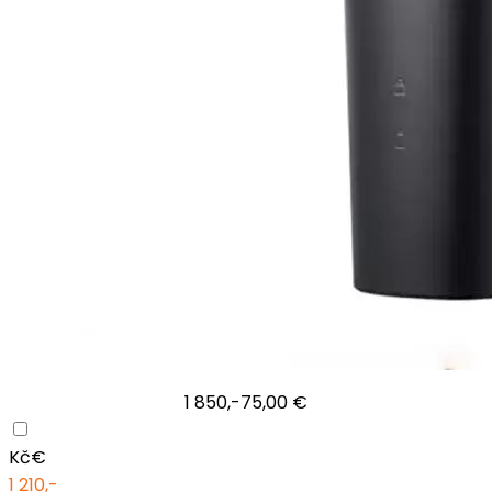
1 850,-
75,00 €
Kč
€
1 210,-