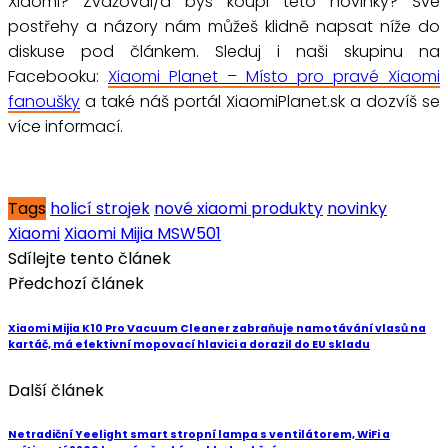
Xiaomi? Zvažoval/a bys koupi této novinky? Své
postřehy a názory nám můžeš klidně napsat níže do
diskuse pod článkem. Sleduj i naši skupinu na
Facebooku:
Xiaomi Planet – Místo pro pravé Xiaomi
fanoušky
a také náš portál XiaomiPlanet.sk a dozvíš se
více informací.
Tags
holicí strojek
nové xiaomi produkty
novinky
Xiaomi
Xiaomi Mijia MSW501
Sdílejte tento článek
Předchozí článek
Xiaomi Mijia K10 Pro Vacuum Cleaner zabraňuje namotávání vlasů na
kartáč, má efektivní mopovací hlavici a dorazil do EU skladu
Další článek
Netradiční Yeelight smart stropní lampa s ventilátorem, WiFi a