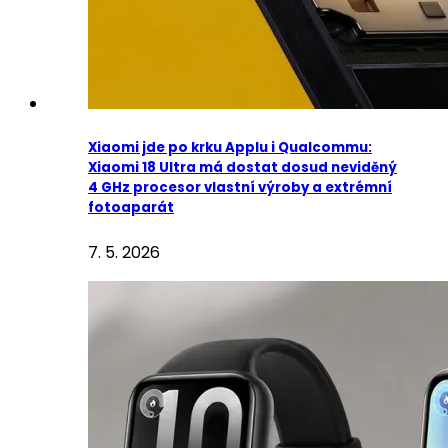
Xiaomi jde po krku Applu i Qualcommu:
Xiaomi 18 Ultra má dostat dosud neviděný
4 GHz procesor vlastní výroby a extrémní
fotoaparát
7. 5. 2026