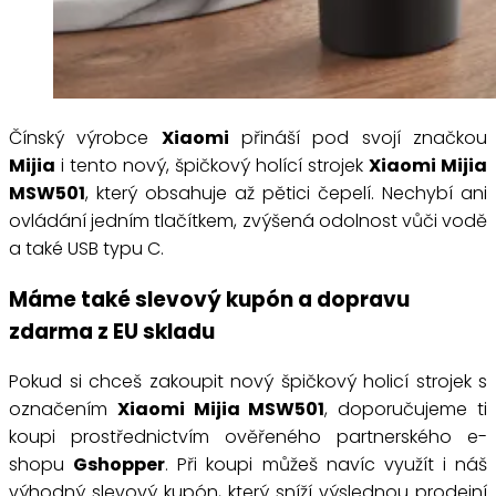
Čínský výrobce
Xiaomi
přináší pod svojí značkou
Mijia
i tento nový, špičkový holící strojek
Xiaomi Mijia
MSW501
, který obsahuje až pětici čepelí. Nechybí ani
ovládání jedním tlačítkem, zvýšená odolnost vůči vodě
a také USB typu C.
Máme také slevový kupón a dopravu
zdarma z EU skladu
Pokud si chceš zakoupit nový špičkový holicí strojek s
označením
Xiaomi Mijia MSW501
, doporučujeme ti
koupi prostřednictvím ověřeného partnerského e-
shopu
Gshopper
. Při koupi můžeš navíc využít i náš
výhodný slevový kupón, který sníží výslednou prodejní