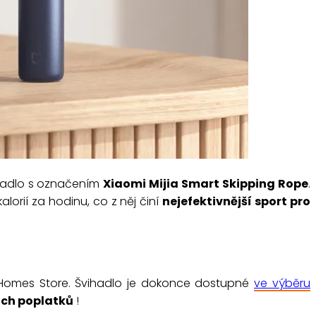
vihadlo s označením
Xiaomi Mijia Smart Skipping Rope
.
alorií za hodinu, co z něj činí
nejefektivnější sport pro
i Homes Store. Švihadlo je dokonce dostupné
ve výběru
ích poplatků
!