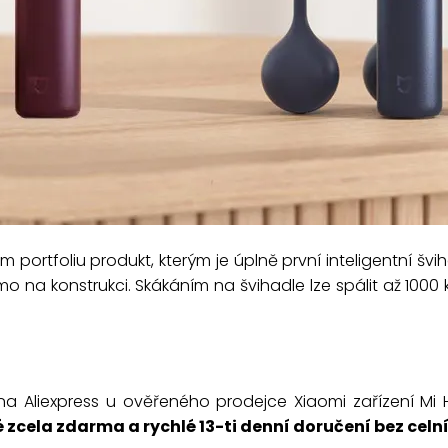
 portfoliu produkt, kterým je úplně první inteligentní š
o na konstrukci. Skákáním na švihadle lze spálit až 1000 k
 na Aliexpress u ověřeného prodejce Xiaomi zařízení M
 zcela zdarma a rychlé 13-ti denní doručení bez celn