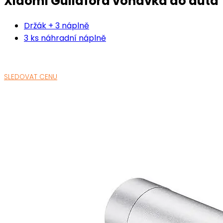
Xiaomi Guildford voňavka do auta
Držák + 3 náplně
3 ks náhradní náplně
SLEDOVAT CENU