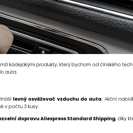
ží kadejakými produkty, který bychom od čínského tech 
o auta.
řináší
levný osvěžovač vzduchu do auta
. Akční nabíd
ě v počtu 3 kusy.
ezcelní dopravu Aliexpress Standard Shipping
, díky 