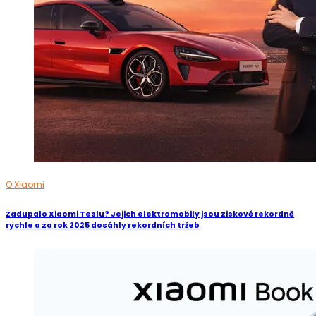
O Xiaomi
Zadupalo Xiaomi Teslu? Jejich elektromobily jsou ziskové rekordně
rychle a za rok 2025 dosáhly rekordních tržeb