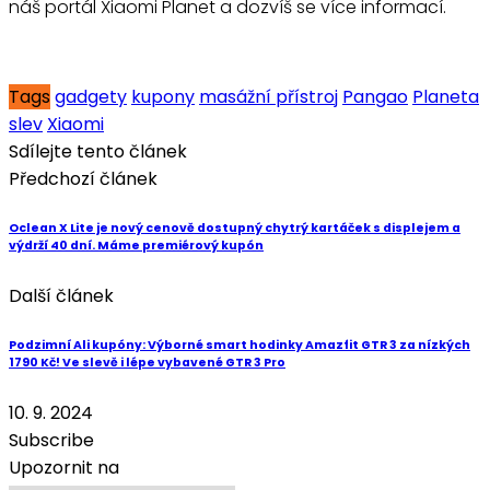
náš portál Xiaomi Planet a dozvíš se více informací.
Tags
gadgety
kupony
masážní přístroj
Pangao
Planeta
slev
Xiaomi
Sdílejte tento článek
Předchozí článek
Oclean X Lite je nový cenově dostupný chytrý kartáček s displejem a
výdrží 40 dní. Máme premiérový kupón
Další článek
Podzimní Ali kupóny: Výborné smart hodinky Amazfit GTR 3 za nízkých
1790 Kč! Ve slevě i lépe vybavené GTR 3 Pro
10. 9. 2024
Subscribe
Upozornit na