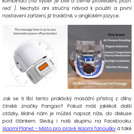
kombinaci
(na výběr je bílé a černé provedení
,
pozn
.
red
.
)
. Nechybí ani stručný návod k použití a první
nastavení zařízení, již tradičně, v anglickém jazyce.
Jak se ti líbí tento praktický masážní přístroj z dílny
čínské značky Pangao? Pokud máš jakékoli další
otázky, klidně nám je můžeš napsat níže, do diskuse
pod článkem. Sleduj i naši skupinu na Facebooku:
Xiaomi Planet – Místo pro pravé Xiaomi fanoušky
a také