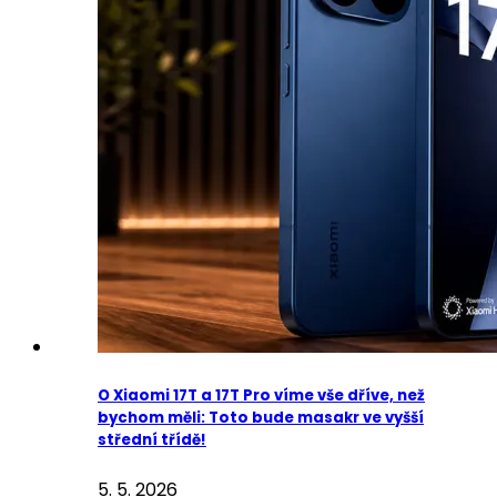
O Xiaomi 17T a 17T Pro víme vše dříve, než
bychom měli: Toto bude masakr ve vyšší
střední třídě!
5. 5. 2026