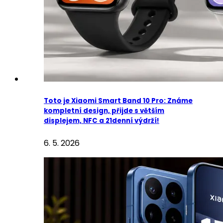
Toto je Xiaomi Smart Band 10 Pro: Známe
kompletní design, přijde s větším
displejem, NFC a 21denní výdrží!
6. 5. 2026