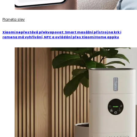
Planeta slev
Xiaomi nepřestává překvapovat: Smart masážní přístroj na krk i
ramena má vyhřívání, NFC a ovládání přes Xiaomi Home appku