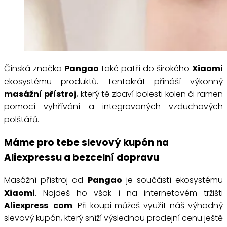
Čínská značka
Pangao
také patří do širokého
Xiaomi
ekosystému produktů. Tentokrát přináší výkonný
masážní přístroj
, který tě zbaví bolesti kolen či ramen
pomocí vyhřívání a integrovaných vzduchových
polštářů.
Máme pro tebe slevový kupón na
Aliexpressu a bezcelní dopravu
Masážní přístroj od
Pangao
je součástí ekosystému
Xiaomi
. Najdeš ho však i na internetovém tržišti
Aliexpress
.
com
. Při koupi můžeš využít náš výhodný
slevový kupón, který sníží výslednou prodejní cenu ještě