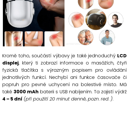
Kromě toho, součástí výbavy je také jednoduchý
LCD
displej
, který ti zobrazí informace o masážích, čtyři
fyzická tlačítka s výrazným popisem pro ovládání
jednotlivých funkcí. Nechybí ani funkce časovače či
popruh pro pevné uchycení na bolestivé místo. Má
také
3000 mAh
baterii s USB nabíjením. Ta zajistí výdrž
4 – 5 dní
(při použití 20 minut denně
,
pozn
.
red
.
)
.