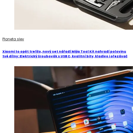
Planeta slev
Xiaomi to opět trefilo, nový set nářadí Mijia Tool Kit nahradí polovinu
tvé dílny: Elektrický šroubovák s USB C, kvalitní bity, kladivo i ořezávač