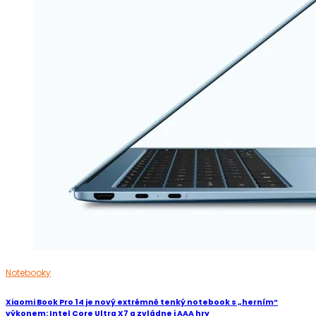
Notebooky
Xiaomi Book Pro 14 je nový extrémně tenký notebook s „herním“
výkonem: Intel Core Ultra X7 a zvládne i AAA hry