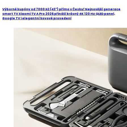
Výborné kupóny od 7000 Kč (43″) přímo v Česku! Nejnovější generace
smart TV Xiaomi TV A Pro 2026 přináší krásný 4K 120 Hz QLED panel,
Google TV i elegantní kovové provedení