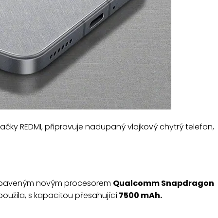
čky REDMI, připravuje nadupaný vlajkový chytrý telefon,
ě vybaveným novým procesorem
Qualcomm Snapdragon
oužila, s kapacitou přesahující
7500 mAh.