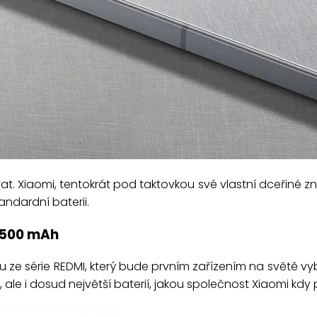
 Xiaomi, tentokrát pod taktovkou své vlastní dceřiné zna
ndardní baterii.
7500 mAh
nu ze série REDMI, který bude prvním zařízením na svět
e i dosud největší baterií, jakou společnost Xiaomi kdy p