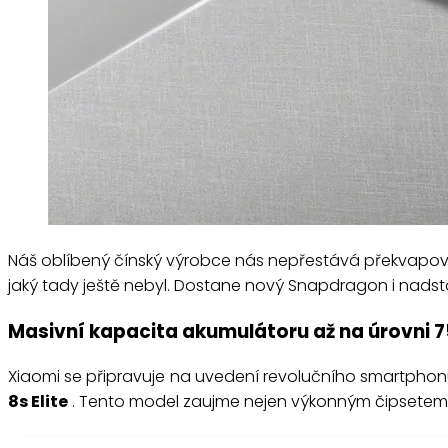
Náš oblíbený čínský výrobce nás nepřestává překvapovat.
jaký tady ještě nebyl. Dostane nový Snapdragon i nadsta
Masivní kapacita akumulátoru až na úrovni 
Xiaomi se připravuje na uvedení revolučního smartpho
8s Elite
. Tento model zaujme nejen výkonným čipsetem, al