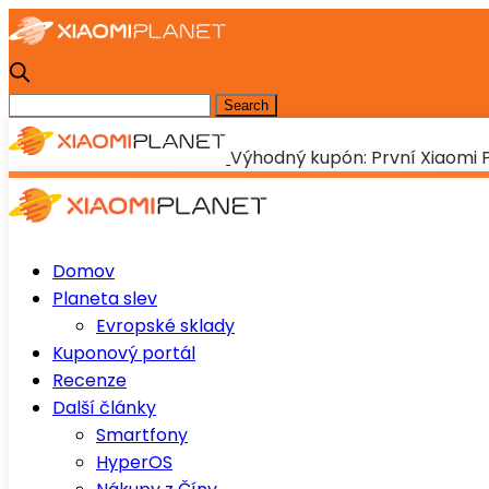
Výhodný kupón: První Xiaomi P
Domov
Planeta slev
Evropské sklady
Kuponový portál
Recenze
Další články
Smartfony
HyperOS