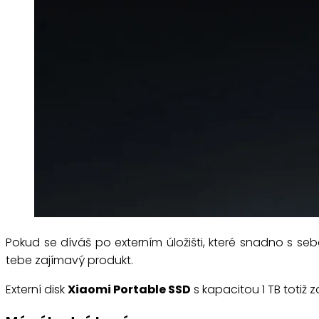
Pokud se díváš po externím úložišti, které snadno s seb
tebe zajímavý produkt.
Externí disk
Xiaomi Portable SSD
s kapacitou 1 TB totiž 