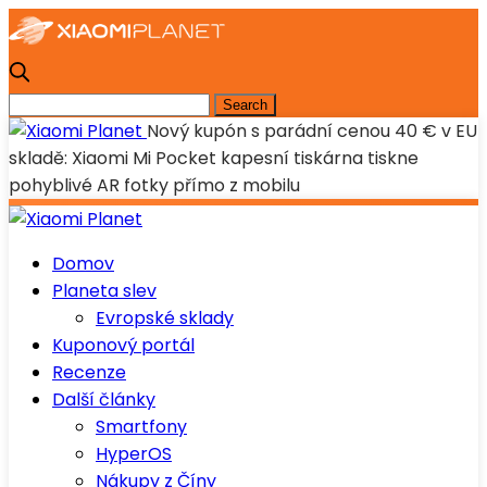
Nový kupón s parádní cenou 40 € v EU
skladě: Xiaomi Mi Pocket kapesní tiskárna tiskne
pohyblivé AR fotky přímo z mobilu
Domov
Planeta slev
Evropské sklady
Kuponový portál
Recenze
Další články
Smartfony
HyperOS
Nákupy z Číny