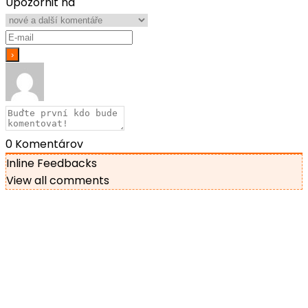
Upozornit na
0
Komentárov
Inline Feedbacks
View all comments