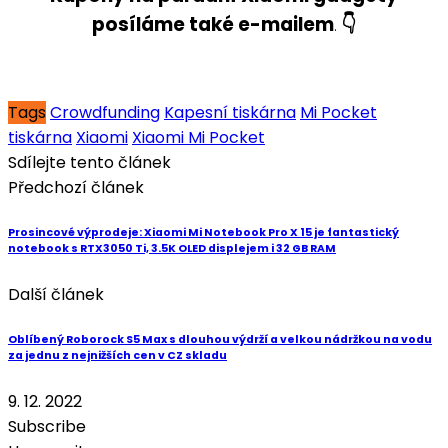
posíláme také e-mailem
👇
.
Tags
Crowdfunding
Kapesní tiskárna
Mi Pocket
tiskárna
Xiaomi
Xiaomi Mi Pocket
Sdílejte tento článek
Předchozí článek
Prosincové výprodeje: Xiaomi Mi Notebook Pro X 15 je fantastický
notebook s RTX3050 Ti, 3.5K OLED displejem i 32 GB RAM
Další článek
Oblíbený Roborock S5 Max s dlouhou výdrží a velkou nádržkou na vodu
za jednu z nejnižších cen v CZ skladu
9. 12. 2022
Subscribe