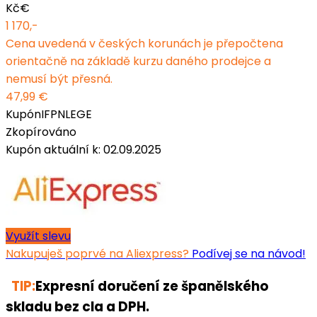
Kč
€
1 170,-
Cena uvedená v českých korunách je přepočtena
orientačně na základě kurzu daného prodejce a
nemusí být přesná.
47,99 €
Kupón
IFPNLEGE
Zkopírováno
Kupón aktuální k: 02.09.2025
Využít slevu
Nakupuješ poprvé na Aliexpress?
Podívej se na návod!
TIP:
Expresní doručení ze španělského
skladu bez cla a DPH.