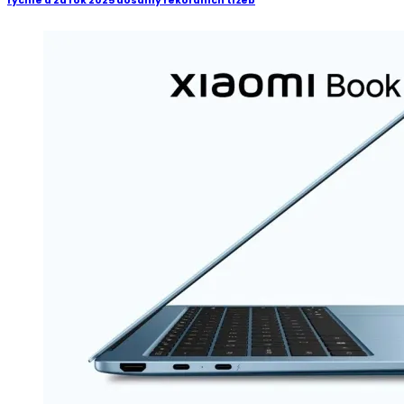
rychle a za rok 2025 dosáhly rekordních tržeb