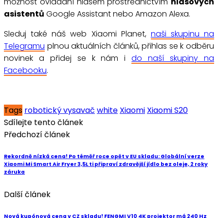
možnost ovládání hlasem prostřednictvím
hlasových
asistentů
Google Assistant nebo Amazon Alexa.
Sleduj také náš web Xiaomi Planet,
naši skupinu na
Telegramu
plnou aktuálních článků, přihlas se k odběru
novinek a přidej se k nám i
do naší skupiny na
Facebooku
.
Tags
robotický vysavač
white
Xiaomi
Xiaomi S20
Sdílejte tento článek
Předchozí článek
Rekordně nízká cena! Po téměř roce opět v EU skladu: Globální verze
Xiaomi Mi Smart Air Fryer 3,5L ti připraví zdravější jídlo bez oleje, 2 roky
záruka
Další článek
Nová kupónová cena v CZ skladu! FENGMI V10 4K projektor má 240 Hz