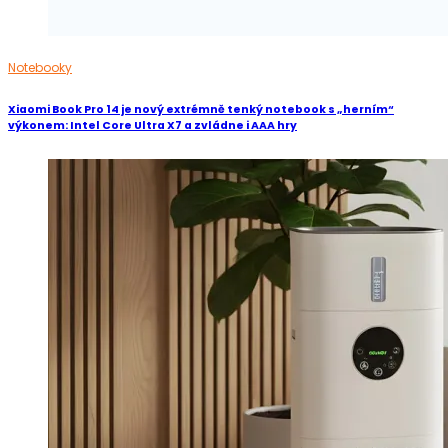
Notebooky
Xiaomi Book Pro 14 je nový extrémně tenký notebook s „herním“
výkonem: Intel Core Ultra X7 a zvládne i AAA hry