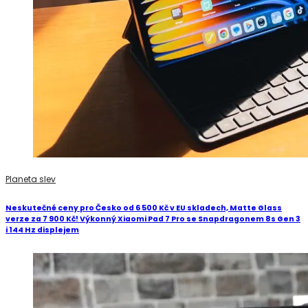
Planeta slev
Neskutečné ceny pro Česko od 6 500 Kč v EU skladech, Matte Glass
verze za 7 900 Kč! Výkonný Xiaomi Pad 7 Pro se Snapdragonem 8s Gen 3
i 144 Hz displejem