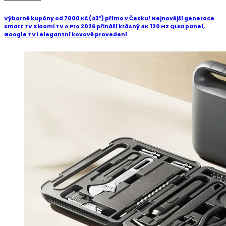
Výborné kupóny od 7000 Kč (43″) přímo v Česku! Nejnovější generace
smart TV Xiaomi TV A Pro 2026 přináší krásný 4K 120 Hz QLED panel,
Google TV i elegantní kovové provedení