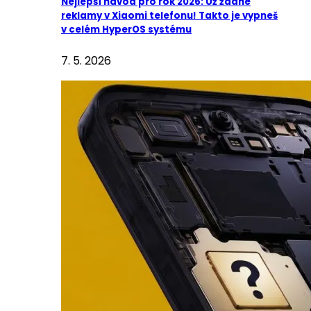
Nejlepší návod pro rok 2026: Už žádné
reklamy v Xiaomi telefonu! Takto je vypneš
v celém HyperOS systému
7. 5. 2026