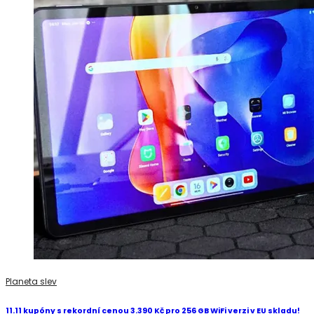
Planeta slev
11.11 kupóny s rekordní cenou 3.390 Kč pro 256 GB WiFi verzi v EU skladu!