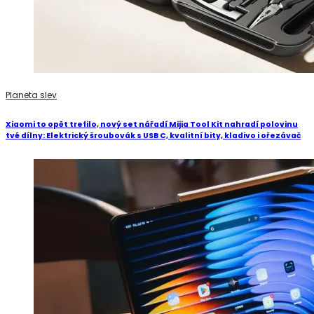
Planeta slev
Xiaomi to opět trefilo, nový set nářadí Mijia Tool Kit nahradí polovinu
tvé dílny: Elektrický šroubovák s USB C, kvalitní bity, kladivo i ořezávač