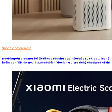
Smart domácnost
Nový kupón pro MIUI 2v1 čističku vzduchu a zvlhčovač v EU skladu, levný
i náhradní filtr! HEPA filtr, modulární design a ultra tichý chod pod 45 dB