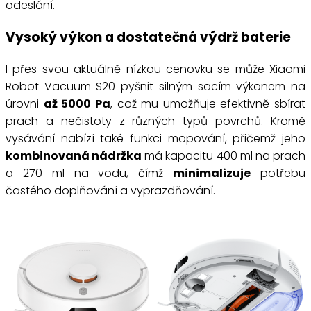
odeslání.
Vysoký výkon a dostatečná výdrž baterie
I přes svou aktuálně nízkou cenovku se může Xiaomi
Robot Vacuum S20 pyšnit silným sacím výkonem na
úrovni
až 5000 Pa
, což mu umožňuje efektivně sbírat
prach a nečistoty z různých typů povrchů. Kromě
vysávání nabízí také funkci mopování, přičemž jeho
kombinovaná nádržka
má kapacitu 400 ml na prach
a 270 ml na vodu, čímž
minimalizuje
potřebu
častého doplňování a vyprazdňování.