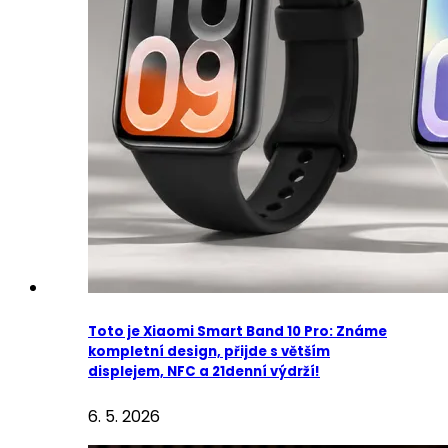
Toto je Xiaomi Smart Band 10 Pro: Známe
kompletní design, přijde s větším
displejem, NFC a 21denní výdrží!
6. 5. 2026