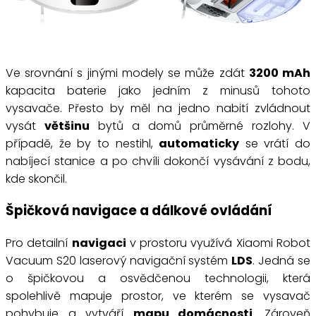
Ve srovnání s jinými modely se může zdát
3200 mAh
kapacita baterie jako jedním z minusů tohoto
vysavače. Přesto by měl na jedno nabití zvládnout
vysát
většinu
bytů a domů průměrné rozlohy. V
případě, že by to nestihl,
automaticky
se vrátí do
nabíjecí stanice a po chvíli dokončí vysávání z bodu,
kde skončil.
Špičková navigace a dálkové ovládání
Pro detailní
navigaci
v prostoru využívá Xiaomi Robot
Vacuum S20 laserový navigační systém
LDS
. Jedná se
o špičkovou a osvědčenou technologii, která
spolehlivě mapuje prostor, ve kterém se vysavač
pohybuje a vytváří
mapu domácnosti
. Zároveň