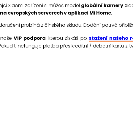
ci Xiaomi zařízení si můžeš model
globální kamery
Xia
na evropských serverech v aplikaci Mi Home
.
doručení probíhá z čínského skladu. Dodání potrvá přibliž
e naše
VIP podpora
, kterou získáš po
stažení našeho r
. Pokud ti nefunguje platba přes kreditní / debetní kartu z