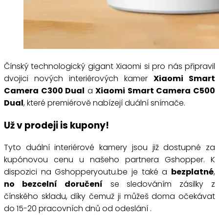
Čínský technologický gigant Xiaomi si pro nás připravil
dvojici nových interiérových kamer
Xiaomi Smart
Camera C300 Dual
a
Xiaomi Smart Camera C500
Dual
, které premiérově nabízejí duální snímače.
Už v prodeji is kupony!
Tyto duální interiérové kamery jsou již dostupné za
kupónovou cenu u našeho partnera Gshopper. K
dispozici na Gshopperyoutu.be je také a
bezplatné
,
no bezcelní doručení
se sledováním zásilky z
čínského skladu, díky čemuž ji můžeš doma očekávat
do 15-20 pracovních dnů od odeslání .