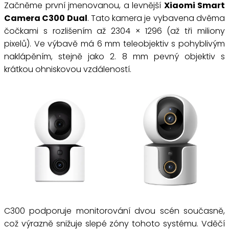
Začněme první jmenovanou, a levnější
Xiaomi Smart
Camera C300 Dual
. Tato kamera je vybavena dvěma
čočkami s rozlišením až 2304 × 1296 (až tři miliony
pixelů). Ve výbavě má 6 mm teleobjektiv s pohyblivým
naklápěním, stejně jako 2. 8 mm pevný objektiv s
krátkou ohniskovou vzdáleností.
C300 podporuje monitorování dvou scén současně,
což výrazně snižuje slepé zóny tohoto systému. Vděčí