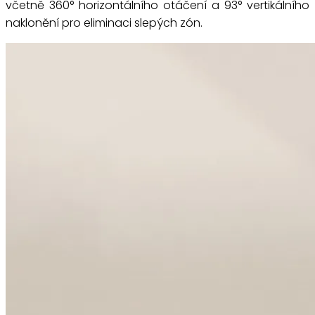
včetně 360° horizontálního otáčení a 93° vertikálního
naklonění pro eliminaci slepých zón.