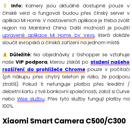
Info:
Kamery jsou aktuálně dostupné pouze v
čínské verzi a fungovat budou přes čínský server v
aplikaci Mi Home. V nastaveních aplikace je třeba zvolit
region na Mainland China. Další možností je použití
upravené aplikace Mi Home by Vevs
, která dokáže
sloučit evropská a čínská zařízení na jednom místě.
Důležité:
Na objednávky z Gshopper se vztahuje
naše
VIP podpora
, kterou získáš po
stažení našeho
rozšíření do prohlížeče Chrome
pouze v počítači
(při nákupu přes chytrý telefon je riziko, že podporu
ztratíš). Pokud ti nefunguje platba přes kreditní /
debetní kartu z tvé bankovní společnosti, založ si Curve
nebo
Wise službu
. Přes tyto služby fungují platby na
100%.
Xiaomi Smart Camera C500/C300