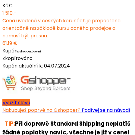
Kč
€
1 510,-
Cena uvedená v českých korunách je přepočtena
orientačně na základě kurzu daného prodejce a
nemusí být přesná.
61,19 €
Kupón
gshopperxiaomi
Zkopírováno
Kupón aktuální k: 04.07.2024
Využít slevu
Nakupuješ poprvé na Gshopper?
Podívej se na návod!
TIP:
Při dopravě Standard Shipping neplatíš
žádné poplatky navíc, všechne je již v cene!