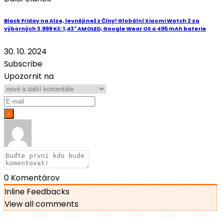
Black Friday na Alze, levněji než z Číny! Globální Xiaomi Watch 2 za
výborných 3.999 Kč: 1,43" AMOLED, Google Wear OS a 495 mAh baterie
30. 10. 2024
Subscribe
Upozornit na
0
Komentárov
Inline Feedbacks
View all comments