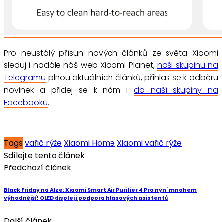
Pro neustálý přísun nových článků ze světa Xiaomi
sleduj i nadále náš web Xiaomi Planet,
naši skupinu na
Telegramu
plnou aktuálních článků, přihlas se k odběru
novinek a přidej se k nám i
do naší skupiny na
Facebooku
.
Tags
vařič rýže
Xiaomi Home
Xiaomi vařič rýže
Sdílejte tento článek
Předchozí článek
Black Friday na Alze: Xiaomi Smart Air Purifier 4 Pro nyní mnohem
výhodnější! OLED displej i podpora hlasových asistentů
Další článek