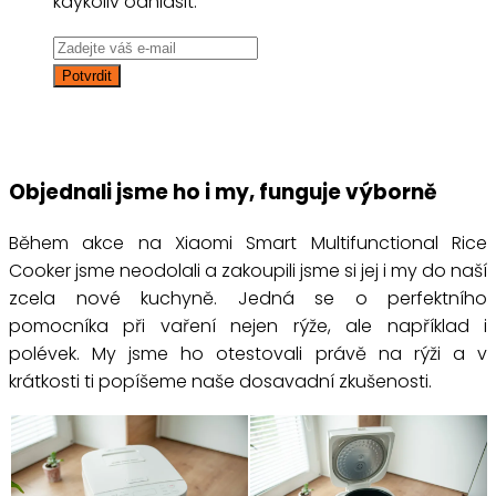
kdykoliv odhlásit.
Objednali jsme ho i my, funguje výborně
Během akce na Xiaomi Smart Multifunctional Rice
Cooker jsme neodolali a zakoupili jsme si jej i my do naší
zcela nové kuchyně. Jedná se o perfektního
pomocníka při vaření nejen rýže, ale například i
polévek. My jsme ho otestovali právě na rýži a v
krátkosti ti popíšeme naše dosavadní zkušenosti.