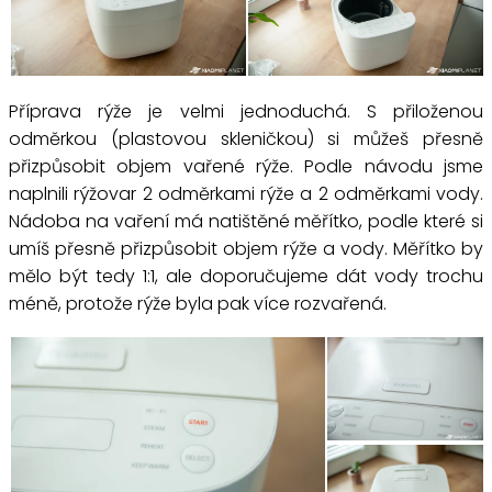
Příprava rýže je velmi jednoduchá. S přiloženou
odměrkou (plastovou skleničkou) si můžeš přesně
přizpůsobit objem vařené rýže. Podle návodu jsme
naplnili rýžovar 2 odměrkami rýže a 2 odměrkami vody.
Nádoba na vaření má natištěné měřítko, podle které si
umíš přesně přizpůsobit objem rýže a vody. Měřítko by
mělo být tedy 1:1, ale doporučujeme dát vody trochu
méně, protože rýže byla pak více rozvařená.