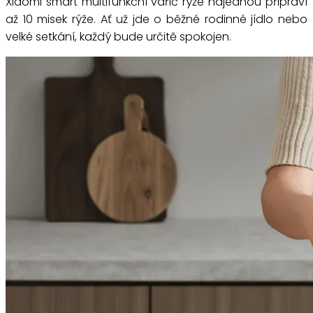
Xiaomi smart multifunkční vařič rýže najednou připraví
až 10 misek rýže. Ať už jde o běžné rodinné jídlo nebo
velké setkání, každý bude určitě spokojen.