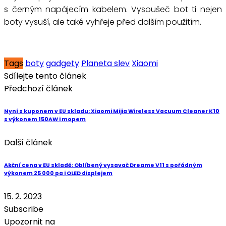
s černým napájecím kabelem. Vysoušeč bot ti nejen
boty vysuší, ale také vyhřeje před dalším použitím.
Tags
boty
gadgety
Planeta slev
Xiaomi
Sdílejte tento článek
Předchozí článek
Nyní s kuponem v EU skladu: Xiaomi Mijia Wireless Vacuum Cleaner K10
s výkonem 150AW i mopem
Další článek
Akční cena v EU skladě: Oblíbený vysavač Dreame V11 s pořádným
výkonem 25 000 pa i OLED displejem
15. 2. 2023
Subscribe
Upozornit na