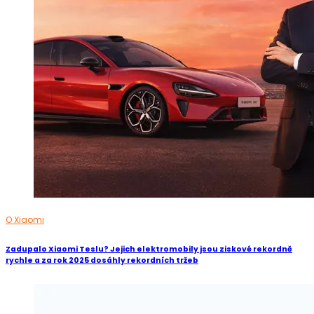
O Xiaomi
Zadupalo Xiaomi Teslu? Jejich elektromobily jsou ziskové rekordně
rychle a za rok 2025 dosáhly rekordních tržeb