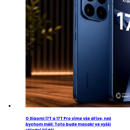
O Xiaomi 17T a 17T Pro víme vše dříve, než
bychom měli: Toto bude masakr ve vyšší