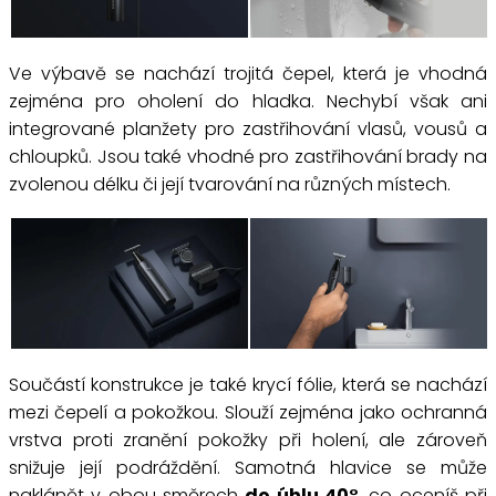
Ve výbavě se nachází trojitá čepel, která je vhodná
zejména pro oholení do hladka. Nechybí však ani
integrované planžety pro zastřihování vlasů, vousů a
chloupků. Jsou také vhodné pro zastřihování brady na
zvolenou délku či její tvarování na různých místech.
Součástí konstrukce je také krycí fólie, která se nachází
mezi čepelí a pokožkou. Slouží zejména jako ochranná
vrstva proti zranění pokožky při holení, ale zároveň
snižuje její podráždění. Samotná hlavice se může
naklánět v obou směrech
do úhlu 40°
, co oceníš při