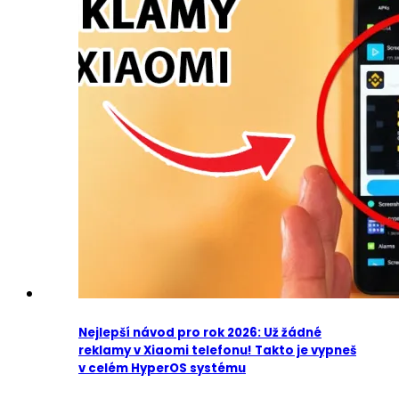
Nejlepší návod pro rok 2026: Už žádné
reklamy v Xiaomi telefonu! Takto je vypneš
v celém HyperOS systému