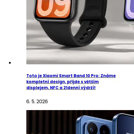
Toto je Xiaomi Smart Band 10 Pro: Známe
kompletní design, přijde s větším
displejem, NFC a 21denní výdrží!
6. 5. 2026