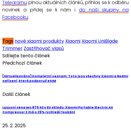
Telegramu
plnou aktuálních článků, přihlas se k odběru
novinek a přidej se k nám i
do naší skupiny na
Facebooku
.
Tags
nové xiaomi produkty
Xiaomi
Xiaomi UniBlade
Trimmer
Zastřihovač vlasů
Sdílejte tento článek
Předchozí článek
[Aktualizováno] Kompletní seznam: Toto jsou všechny Xiaomi a Redmi
zařízení, která podporují eSIM
Další článek
Luxusní cena jen 870 Kč v EU skladu: Xiaomi Portable Electric Air
Compressor 2 má o 25% rychlejší foukání
25. 2. 2025