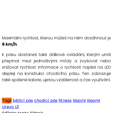
Maximální rychlost, kterou můžeš na něm dosáhnout je
6 km/h
.
K pásu dostaneš také dálkové ovládání, kterým umíš
přepínat mezi jednotlivými módy a zvyšovat nebo
snižovat rychlost. Informace o rychlosti najdeš na LED
displeji na konstrukci chodícího pásu. Ten zobrazuje
také spálené kalorie, ujetou vzdálenost a čas využívání.
Tags
běžící pás
chodící pás
fitness
Xiaomi
Xiaomi
Urevo U1