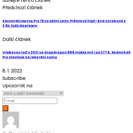
Sdílejte tento článek
Předchozí článek
Xiaomi Mi Laptop Pro 15 za akční ceny: Prémiový high-end notebook s
3,5K OLED displejem
Další článek
Vlajkovou loď z 2021 se Snapdragon 888 můžeš mít i za 377 €. Redmi K40
Pro zlevňuje na rekordní sumu
8. 1. 2022
Subscribe
Upozornit na