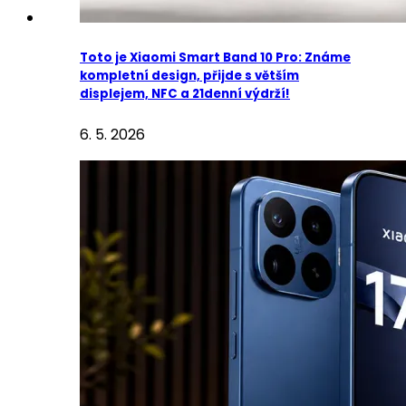
Toto je Xiaomi Smart Band 10 Pro: Známe
kompletní design, přijde s větším
displejem, NFC a 21denní výdrží!
6. 5. 2026