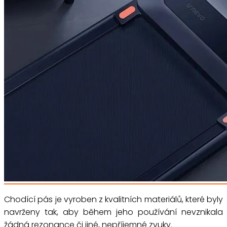
Chodící pás je vyroben z kvalitních materiálů, které byly
navrženy tak, aby během jeho používání nevznikala
žádná rezonance či jiné, nepříjemné zvuky.