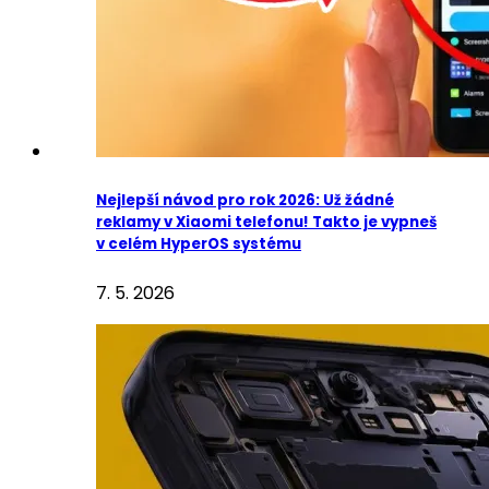
Nejlepší návod pro rok 2026: Už žádné
reklamy v Xiaomi telefonu! Takto je vypneš
v celém HyperOS systému
7. 5. 2026