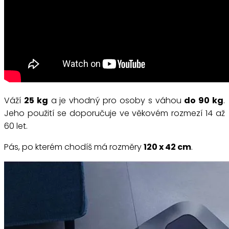
Váží
25 kg
a je vhodný pro osoby s váhou
do 90 kg
.
Jeho použití se doporučuje ve věkovém rozmezí 14 až
60 let.
Pás, po kterém chodíš má rozměry
120 x 42 cm
.