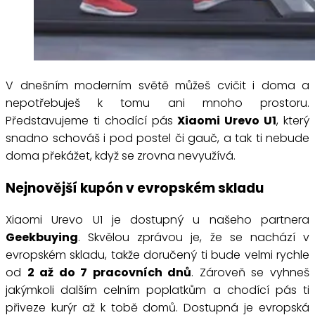
V dnešním moderním světě můžeš cvičit i doma a
nepotřebuješ k tomu ani mnoho prostoru.
Představujeme ti chodící pás
Xiaomi Urevo U1
, který
snadno schováš i pod postel či gauč, a tak ti nebude
doma překážet, když se zrovna nevyužívá.
Nejnovější kupón v evropském skladu
Xiaomi Urevo U1 je dostupný u našeho partnera
Geekbuying
. Skvělou zprávou je, že se nachází v
evropském skladu, takže doručený ti bude velmi rychle
od
2 až do 7 pracovních dnů
. Zároveň se vyhneš
jakýmkoli dalším celním poplatkům a chodící pás ti
přiveze kurýr až k tobě domů. Dostupná je evropská