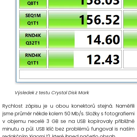
Výsledek z testu Crystal Disk Mark
Rychlost zápisu je u obou konektorů stejná. Naměřili
jsme průměr někde kolem 50 Mb/s. Složky s fotografiemi
v objemu necelé 3 GB se na USB kopírovaly přibližně
minutu a půl. USB klíč bez problémů fungoval is naším
redakčním Xiaomi 12, které ihned načetlo obsah.