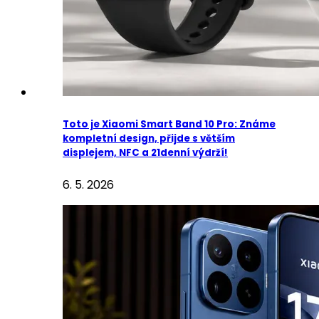
Toto je Xiaomi Smart Band 10 Pro: Známe
kompletní design, přijde s větším
displejem, NFC a 21denní výdrží!
6. 5. 2026