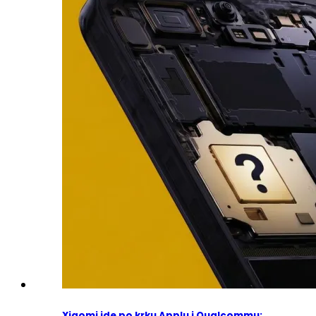
Xiaomi jde po krku Applu i Qualcommu: