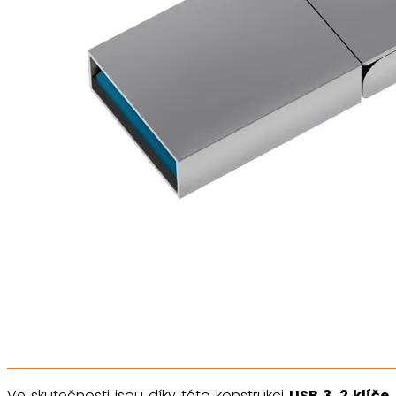
Ve skutečnosti jsou díky této konstrukci
USB 3
.
2 klíče