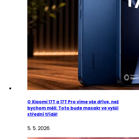
O Xiaomi 17T a 17T Pro víme vše dříve, než
bychom měli: Toto bude masakr ve vyšší
střední třídě!
5. 5. 2026