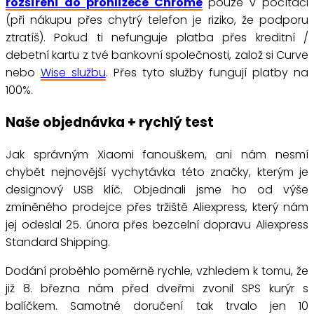
rozšíření do prohlížeče Chrome
pouze v počítači
(při nákupu přes chytrý telefon je riziko, že podporu
ztratíš). Pokud ti nefunguje platba přes kreditní /
debetní kartu z tvé bankovní společnosti, založ si Curve
nebo
Wise službu
. Přes tyto služby fungují platby na
100%.
Naše objednávka + rychlý test
Jak správným Xiaomi fanouškem, ani nám nesmí
chybět nejnovější vychytávka této značky, kterým je
designový USB klíč. Objednali jsme ho od výše
zmíněného prodejce přes tržiště Aliexpress, který nám
jej odeslal 25. února přes bezcelní dopravu Aliexpress
Standard Shipping.
Dodání proběhlo poměrně rychle, vzhledem k tomu, že
již 8. března nám před dveřmi zvonil SPS kurýr s
balíčkem. Samotné doručení tak trvalo jen 10