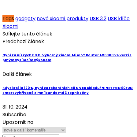
Tags
gadgety
nové xiaomi produkty
USB 3.2
USB klíče
Xiaomi
Sdílejte tento článek
Předchozí článek
Nyní za nízkých 88 €! Výborný Xiaomi Mi AIoT Router AX6000 ve verzi s
plným vysílacím výkonem
Další článek
Kdysi stála 120 €, nyní za rekordních 48 € v EU skladu! NINETYGO 90FUN
smart vyhřívaná zimní bunda má 3 topné zóny
31. 10. 2024
Subscribe
Upozornit na