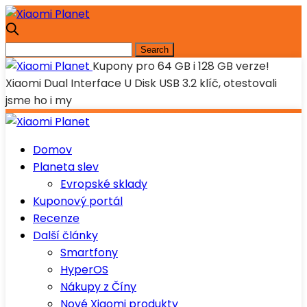
Kupony pro 64 GB i 128 GB verze!
Xiaomi Dual Interface U Disk USB 3.2 klíč, otestovali
jsme ho i my
Domov
Planeta slev
Evropské sklady
Kuponový portál
Recenze
Další články
Smartfony
HyperOS
Nákupy z Číny
Nové Xiaomi produkty