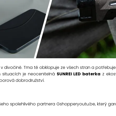
 divočině. Tma tě obklopuje ze všech stran a potřebuješ sp
situacích je neocenitelná
SUNREI LED baterka
z ekosy
oorová dobrodružství.
šeho spolehlivého partnera Gshopperyoutu.be, který gar