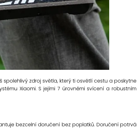
olehlivý zdroj světla, který ti osvětlí cestu a poskytne
stému Xiaomi. S jejími 7 úrovněmi svícení a robustním
antuje bezcelní doručení bez poplatků. Doručení potrvá