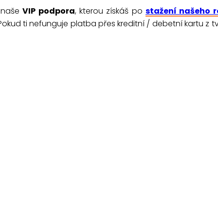
e naše
VIP podpora
, kterou získáš po
stažení našeho r
. Pokud ti nefunguje platba přes kreditní / debetní kartu z