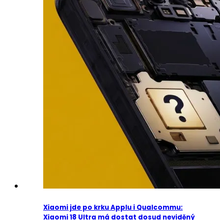
Xiaomi jde po krku Applu i Qualcommu:
Xiaomi 18 Ultra má dostat dosud neviděný