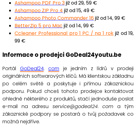
Ashampoo PDF Pro 3
již od 29, 59 €
Ashampoo ZIP Pro 4
již od 15, 49 €
Ashampoo Photo Commander 16
již od 14, 99 €
BetterZip 5 pro Mac
již od 14, 99 €
Ccleaner Professional pro 1 PC / na 1 rok
již od 19,
99 €
Informace o prodejci GoDeal24youtu.be
Portál
GoDeal24
.
com
je jedním z lídrů v prodeji
originálních softwarových klíčů. Má klientskou základnu
po celém světě a poskytuje
i přímou zákaznickou
podporu. Pokud chceš tohoto prodejce kontaktovat
ohledně některého z produktů, stačí jednoduše poslat
e-mail na adresu
service@godeal24
.
com
a tým
zákaznické podpory se postará o tvůj požadavek co
možná nejdříve.