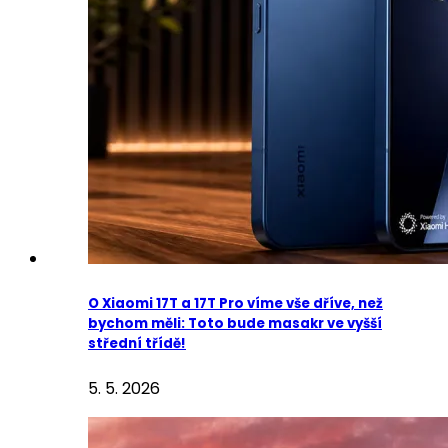
O Xiaomi 17T a 17T Pro víme vše dříve, než
bychom měli: Toto bude masakr ve vyšší
střední třídě!
5. 5. 2026