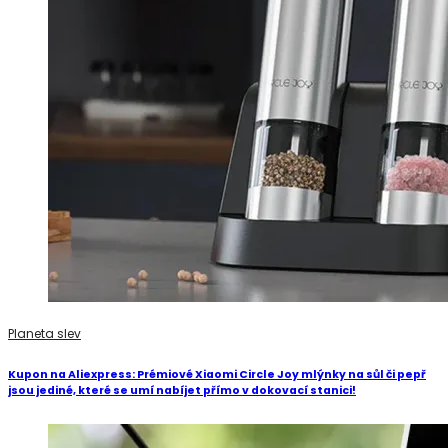
Planeta slev
Kupon na Aliexpress: Prémiové Xiaomi Circle Joy mlýnky na sůl či pepř
jsou jediné, které se umí nabíjet přímo v dokovací stanici!