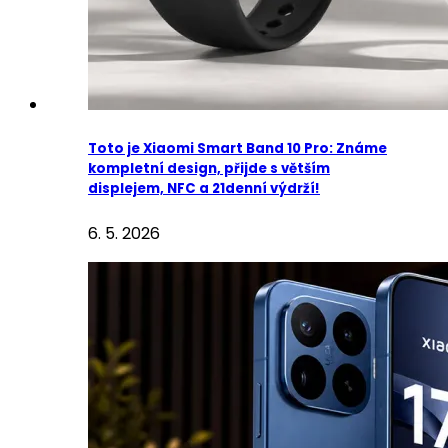
Toto je Xiaomi Smart Band 10 Pro: Známe
kompletní design, přijde s větším
displejem, NFC a 21denní výdrží!
6. 5. 2026