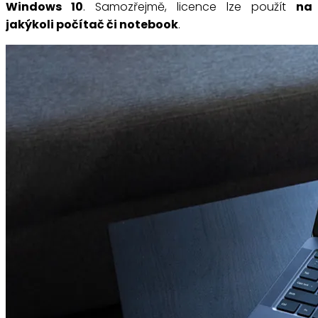
Windows 10
. Samozřejmě, licence lze použít
na
jakýkoli počítač či notebook
.