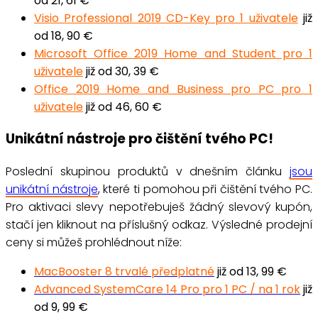
od 21, 61 €
Visio Professional 2019 CD-Key pro 1 uživatele
již
od 18, 90 €
Microsoft Office 2019 Home and Student pro 1
uživatele
již od 30, 39 €
Office 2019 Home and Business pro PC pro 1
uživatele
již od 46, 60 €
Unikátní nástroje pro čištění tvého PC!
Poslední skupinou produktů v dnešním článku
jsou
unikátní nástroje
, které ti pomohou při čištění tvého PC.
Pro
aktivaci slevy nepotřebuješ žádný slevový kupón
,
stačí jen kliknout na příslušný odkaz
.
Výsledné prodejní
ceny si můžeš prohlédnout níže:
MacBooster 8 trvalé předplatné
již od 13, 99 €
Advanced SystemCare 14 Pro pro 1 PC / na 1 rok
již
od 9, 99 €