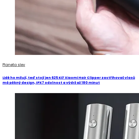
Planeta slev
Lidé ho milují, teď stojí jen 625 Kč! Xiaomi Hair Clipper zastřihovač vlasů
má pěkný design, IPX7 odolnost a výdrž až 180 minut