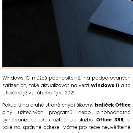
Windows 10 můžeš pochopitelně, na podporovaných
zařízeních, také aktualizovat na verzi
Windows 11
a to
oficiálně již v průběhu října 2021.
Pokud ti na druhé straně chybí šikovný
balíček Office
plný užitečných programů nebo plnohodnotná
synchronizace přes užitečnou službu
Office 365
, si
také na správné adrese. Máme pro tebe neuvěřitelné