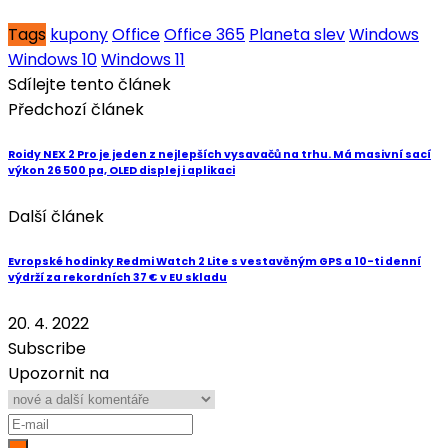
Tags
kupony
Office
Office 365
Planeta slev
Windows
Windows 10
Windows 11
Sdílejte tento článek
Předchozí článek
Roidy NEX 2 Pro je jeden z nejlepších vysavačů na trhu. Má masivní sací
výkon 26 500 pa, OLED displej i aplikaci
Další článek
Evropské hodinky Redmi Watch 2 Lite s vestavěným GPS a 10-ti denní
výdrží za rekordních 37 € v EU skladu
20. 4. 2022
Subscribe
Upozornit na