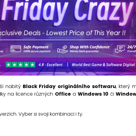
ší nabitý
Black Friday
originálního softwaru
, který 
dky na licence různých
Office
a
Windows 10
či
Window
rzích. Vyber si svoji kombinaci i ty.