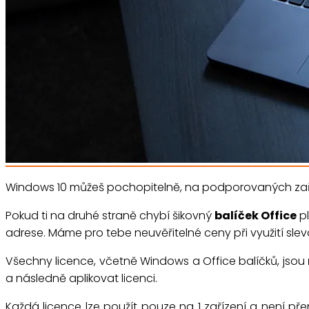
Windows 10 můžeš pochopitelně, na podporovaných zaříz
Pokud ti na druhé straně chybí šikovný
balíček Office
pl
adrese. Máme pro tebe neuvěřitelné ceny při využití sle
Všechny licence, včetně Windows a Office balíčků, jsou
a následně aplikovat licenci.
Každá licence lze použít pouze na 1 zařízení a není pře