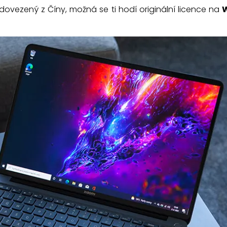
vezený z Číny, možná se ti hodí originální licence na
W