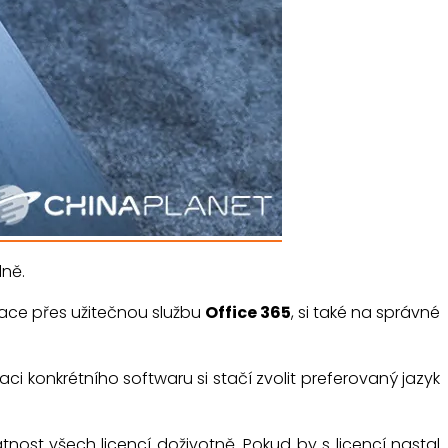
lně.
ce přes užitečnou službu
Office 365
, si také na správné
laci konkrétního softwaru si stačí zvolit preferovaný jazyk
tnost všech licencí doživotně. Pokud by s licencí nastal