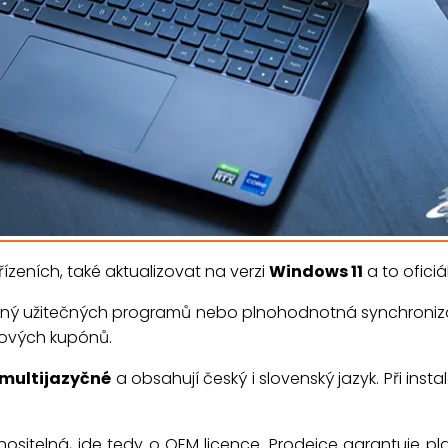
eních, také aktualizovat na verzi
Windows 11
a to oficiá
ný užitečných programů nebo plnohodnotná synchroniza
vových kupónů.
multijazyčné
a obsahují český i slovenský jazyk. Při insta
nositelná, jde tedy o OEM licence. Prodejce garantuje pla