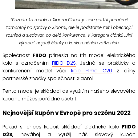
*Poznámka redakce: Xiaomi Planet je sice portál primárně
,
zaměřený na zprávy o Xiaomi
ale je podstatné mít i obecnější
,
.
rozhled a sledovat
co dělá konkurence
V kategorii článků „Jiní
.
výrobci“ najdeš články o konkurenčních zařízeních
Společnost
FIIDO
přinesla na trh model elektrického
kola s označením
FIIDO D2S
. Jedná se prakticky o
konkurenční model vůči
kole Himo C20
z dílny
partnerské značky společnosti Xiaomi.
Tento model je skládací as využitím našeho slevového
kupónu můžeš pořádně ušetřit.
Nejnovější kupón v Evropě pro sezónu 2022
Pokud si chceš koupit skládací elektrické kolo
FIIDO
D2S
, neváhej a využij náš slevový kupón