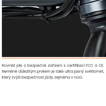
Rovněž jde o bezpečné zařízení s certifikací FCC a CE.
Neméně důležitým prvkem je také ultra jasný světlomet,
který zvýší bezpečnost jízdy zejména v noci.