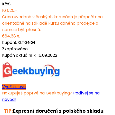
Kč
€
16 625,-
Cena uvedená v českých korunách je přepočtena
orientačně na základě kurzu daného prodejce a
nemusí být přesná.
664,68 €
Kupón
6XLTGNG1
Zkopírováno
Kupón aktuální k: 16.09.2022
Využít slevu
Nakupuješ poprvé na Geekbuying?
Podívej se na
návod!
TIP:
Expresní doručení z polského skladu