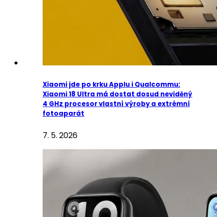
Xiaomi jde po krku Applu i Qualcommu:
Xiaomi 18 Ultra má dostat dosud neviděný
4 GHz procesor vlastní výroby a extrémní
fotoaparát
7. 5. 2026