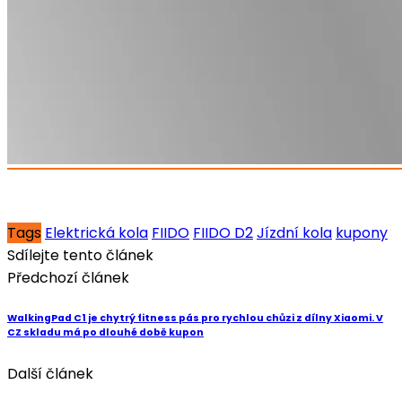
Tags
Elektrická kola
FIIDO
FIIDO D2
Jízdní kola
kupony
Sdílejte tento článek
Předchozí článek
WalkingPad C1 je chytrý fitness pás pro rychlou chůzi z dílny Xiaomi. V
CZ skladu má po dlouhé době kupon
Další článek