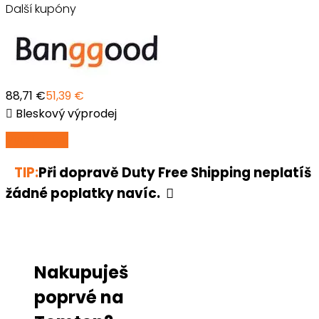
Další kupóny
88,71 €
51,39 €
Bleskový výprodej
Využít
slevu
TIP:
Při dopravě Duty Free Shipping neplatíš
žádné poplatky navíc.
Nakupuješ
poprvé na