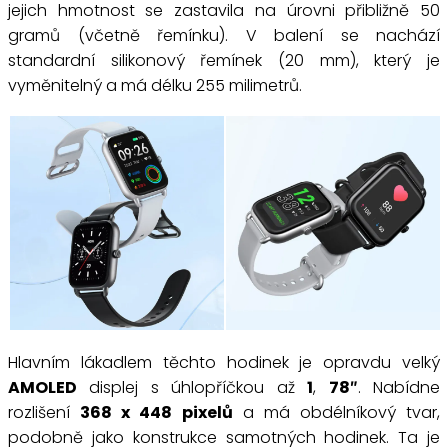
jejich hmotnost se zastavila na úrovni přibližně 50
gramů (včetně řemínku). V balení se nachází
standardní silikonový řemínek (20 mm), který je
vyměnitelný a má délku 255 milimetrů.
Hlavním lákadlem těchto hodinek je opravdu velký
AMOLED
displej s úhlopříčkou až
1
,
78″
. Nabídne
rozlišení
368 x 448 pixelů
a má obdélníkový tvar,
podobně jako konstrukce samotných hodinek. Ta je