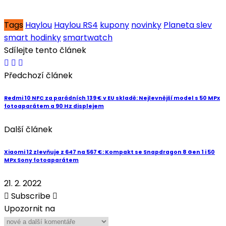
Tags
Haylou
Haylou RS4
kupony
novinky
Planeta slev
smart hodinky
smartwatch
Sdílejte tento článek
Předchozí článek
Redmi 10 NFC za parádních 139 € v EU skladě: Nejlevnější model s 50 MPx
fotoaparátem a 90 Hz displejem
Další článek
Xiaomi 12 zlevňuje z 647 na 567 €: Kompakt se Snapdragon 8 Gen 1 i 50
MPx Sony fotoaparátem
21. 2. 2022
Subscribe
Upozornit na