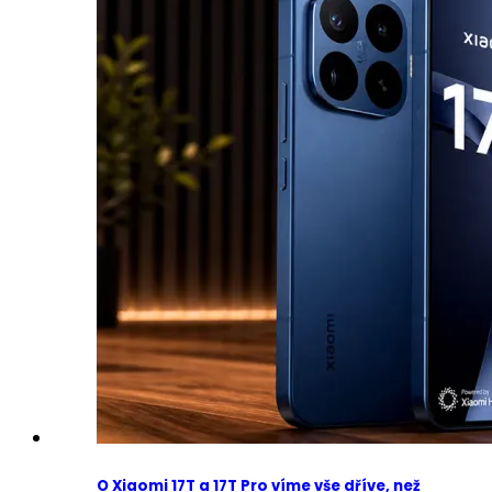
O Xiaomi 17T a 17T Pro víme vše dříve, než