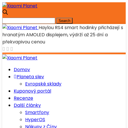
Haylou RS4 smart hodinky přicházejí s
hranatým AMOLED displejem, výdrží až 25 dní a
překvapivou cenou
Domov
Planeta slev
Evropské sklady
Kuponový portál
Recenze
Další články
Smartfony
HyperOS
Nákupy z Číny