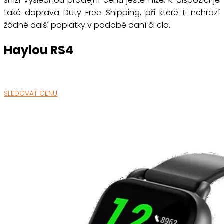
sníží výslednou prodejní cenu ještě níže. K dispozici je
také doprava Duty Free Shipping, při které ti nehrozí
žádné další poplatky v podobě daní či cla.
Haylou RS4
SLEDOVAT CENU