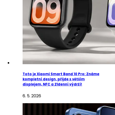
Toto je Xiaomi Smart Band 10 Pro: Známe
kompletní design, přijde s větším
displejem, NFC a 21denní výdrží!
6. 5. 2026