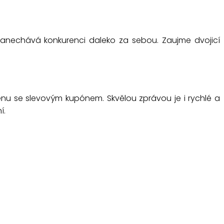
 zanechává konkurenci daleko za sebou. Zaujme dvojicí
u se slevovým kupónem. Skvělou zprávou je i rychlé a
í.