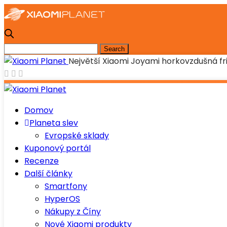
Největší Xiaomi Joyami horkovzdušná fri
Domov
Planeta slev
Evropské sklady
Kuponový portál
Recenze
Další články
Smartfony
HyperOS
Nákupy z Číny
Nové Xiaomi produkty