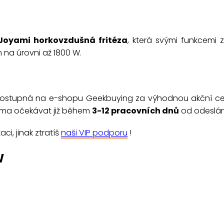
Joyami horkovzdušná fritéza
, která svými funkcemi
 na úrovni až 1800 W.
 dostupná na e-shopu Geekbuying za výhodnou akční cen
doma očekávat již během
3-12 pracovních dnů
od odeslán
i, jinak ztratíš
naši VIP podporu
!
W