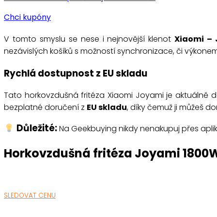
Chci kupóny
V tomto smyslu se nese i nejnovější klenot
Xiaomi – 
nezávislých košíků s možností synchronizace, či výkonem
Rychlá dostupnost z EU skladu
Tato horkovzdušná fritéza Xiaomi Joyami je aktuálně
bezplatné doručení z
EU skladu
, díky čemuž ji můžeš 
Důležité:
Na Geekbuying nikdy nenakupuj přes aplikac
Horkovzdušná fritéza Joyami 1800
SLEDOVAT CENU