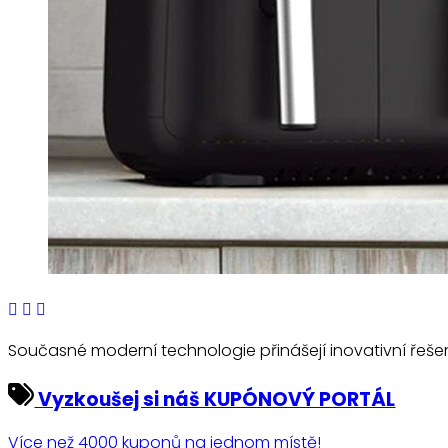
Současné moderní technologie přinášejí inovativní řešení
Vyzkoušej si náš KUPÓNOVÝ PORTÁL
Více než 4000 kuponů na jednom místě!